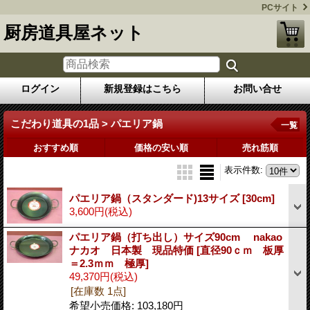
PCサイト
厨房道具屋ネット
ログイン
新規登録はこちら
お問い合せ
こだわり道具の1品 > パエリア鍋
一覧
おすすめ順
価格の安い順
売れ筋順
表示件数
:
パエリア鍋（スタンダード)13サイズ
[30cm]
3,600円
(税込)
パエリア鍋（打ち出し）サイズ90cm nakao
ナカオ 日本製 現品特価
[直径90ｃｍ 板厚
＝2.3ｍｍ 極厚]
49,370円
(税込)
[在庫数 1点]
希望小売価格
:
103,180円