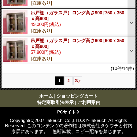
[在庫あり]
吊戸棚（ガラス戸）ロング高さ900
[750ｘ350
ｘ高900]
49,000円
(税込)
[在庫あり]
吊戸棚（ガラス戸）ロング高さ900
[900ｘ350
ｘ高900]
57,800円
(税込)
[在庫あり]
(10件/14件)
1
2
次
»
ホーム
|
ショッピングカート
特定商取引法表示
|
ご利用案内
PCサイト
Copyright(c)2007 Takeuchi Co.,LTD.&Y-Takeuchi All Rights
Reserved. このコンテンツの著作権は株式会社タケウチと竹内
康展にあります。 無断転載、コピー配布を禁じます。