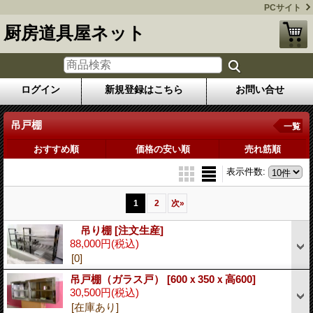
PCサイト
厨房道具屋ネット
ログイン
新規登録はこちら
お問い合せ
吊戸棚
一覧
おすすめ順
価格の安い順
売れ筋順
表示件数
:
1
2
次
»
吊り棚
[注文生産]
88,000円
(税込)
[0]
吊戸棚（ガラス戸）
[600ｘ350ｘ高600]
30,500円
(税込)
[在庫あり]