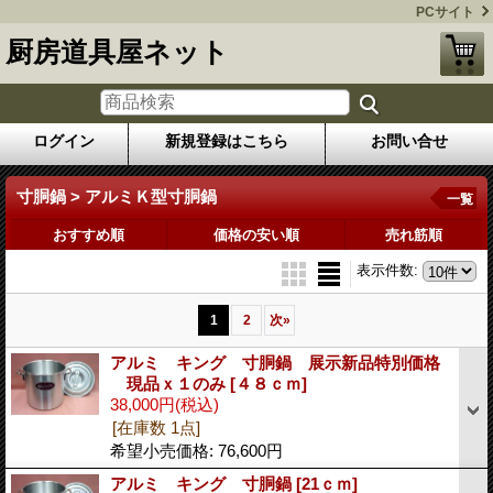
PCサイト
厨房道具屋ネット
ログイン
新規登録はこちら
お問い合せ
寸胴鍋 > アルミＫ型寸胴鍋
一覧
おすすめ順
価格の安い順
売れ筋順
表示件数
:
1
2
次
»
アルミ キング 寸胴鍋 展示新品特別価格
現品ｘ１のみ
[４８ｃｍ]
38,000円
(税込)
[在庫数 1点]
希望小売価格
:
76,600円
アルミ キング 寸胴鍋
[21ｃｍ]