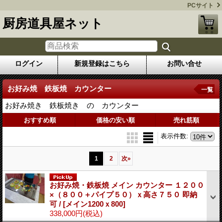
PCサイト
厨房道具屋ネット
ログイン
新規登録はこちら
お問い合せ
お好み焼 鉄板焼 カウンター
一覧
お好み焼き 鉄板焼き の カウンター
おすすめ順
価格の安い順
売れ筋順
表示件数
:
1
2
次
»
お好み焼・鉄板焼 メイン カウンター １２００
×（８００＋パイプ５０）ｘ高さ７５０ 即納
可 /
[メイン1200ｘ800]
338,000円
(税込)