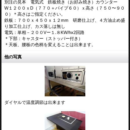
別注の見本 電気式 鉄板焼き（お好み焼き）カウンター
W１２００ｘD（７７０＋パイプ６０）ｘ高さ（７５０〜９０
０）＊高さはご指定ください。
鉄板：７００ｘ４５０ｘ１２mm 研磨仕上げ、４方油止め盛
り加工仕上げ、カス落しは無し
電気：単相－２００Vー１.８KW/hx2回路
＊下部：キャスター（ストッパー付き）
＊天板、腰板の色柄を変えることは出来ます。
他の写真
ダイヤルで温度調節は出来ます