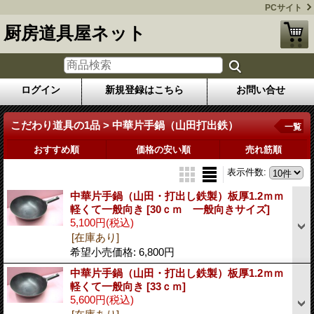
PCサイト
厨房道具屋ネット
ログイン
新規登録はこちら
お問い合せ
こだわり道具の1品 > 中華片手鍋（山田打出鉄）
一覧
おすすめ順
価格の安い順
売れ筋順
表示件数
:
中華片手鍋（山田・打出し鉄製）板厚1.2ｍｍ
軽くて一般向き
[30ｃｍ 一般向きサイズ]
5,100円
(税込)
[在庫あり]
希望小売価格
:
6,800円
中華片手鍋（山田・打出し鉄製）板厚1.2ｍｍ
軽くて一般向き
[33ｃｍ]
5,600円
(税込)