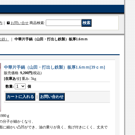
内
｜
お問い合せ
商品検索
:
出鉄）
｜
中華片手鍋（山田・打出し鉄製）板厚1.6ｍｍ
中華片手鍋（山田・打出し鉄製）板厚1.6ｍｍ
[
39ｃｍ
]
販売価格
:
9,200円
(税込)
[在庫あり]
重み
:
5kg
数量
:
個
｜
980ｇ
の分子が細かくなり、
面に細かい凸凹ができ、油の乗りが良く、焦げ付きにくく、丈夫で