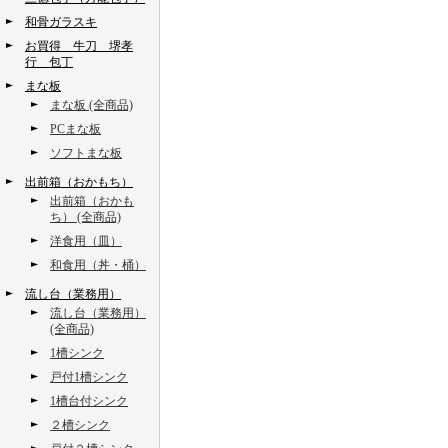
和骨ガラスキ
お買得 牛刀 堺孝
行 包丁
まな板
まな板 (全商品)
PCまな板
ソフトまな板
出前箱（おかもち）
出前箱（おかも
ち） (全商品)
洋食用（皿）
和食用（丼・桶）
流し台（業務用）
流し台（業務用）
(全商品)
1槽シンク
戸付1槽シンク
1槽台付シンク
２槽シンク