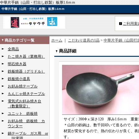
中華片手鍋（山田・打出し鉄製）板厚1.6ｍｍ
中華片手鍋（山田・打出し鉄製）板厚1.6ｍｍ
ご利用案
商品カテゴリ一覧
ホーム
｜
こだわり道具の1品
>
中華片手鍋（山田打
全商品
商品詳細
たこ焼き器（業務用）
明石焼き器
鉄板焼器（グリドル）
鉄板焼小道具
お好み焼テーブル
もんじゃ焼きテーブル
電気式お好み焼き台
（数量限定）
ユニット 鉄板焼
サイズ：390Фｘ深さ120 厚み1.6ｍｍ 重量1
お好み焼 鉄板焼 カ
＊山田の鉄鍋は、数千回叩いて造るので、鉄
ウンター
材質が変化するので、熱の伝わりが良く、表
鍋テーブル ガス用 or
す。
IH電調