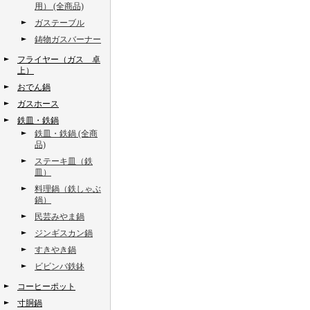
用） (全商品)
ガステーブル
鋳物ガスバーナー
フライヤー（ガス 卓
上）
おでん鍋
ガスホース
鉄皿・鉄鍋
鉄皿・鉄鍋 (全商
品)
ステーキ皿（鉄
皿）
料理鍋（鉄しゃぶ
鍋）
民芸みやま鍋
ジンギスカン鍋
すきやき鍋
ビビンバ鉄鉢
コーヒーポット
寸胴鍋