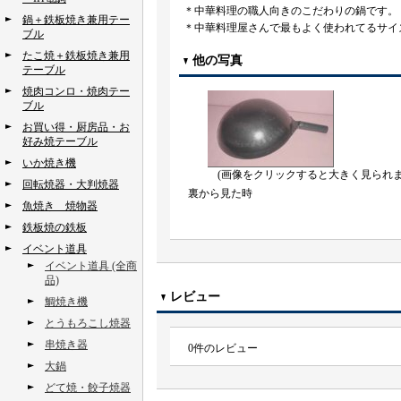
＊中華料理の職人向きのこだわりの鍋です。
鍋＋鉄板焼き兼用テー
＊中華料理屋さんで最もよく使われてるサイズ
ブル
たこ焼＋鉄板焼き兼用
他の写真
テーブル
焼肉コンロ・焼肉テー
ブル
お買い得・厨房品・お
好み焼テーブル
いか焼き機
(画像をクリックすると大きく見られま
回転焼器・大判焼器
裏から見た時
魚焼き 焼物器
鉄板焼の鉄板
イベント道具
イベント道具 (全商
品)
レビュー
鯛焼き機
とうもろこし焼器
串焼き器
0
件のレビュー
大鍋
どて焼・餃子焼器