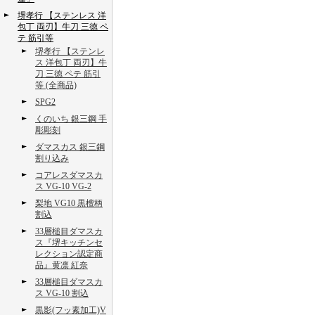
堺孝行 【ステンレス 洋
包丁 両刃】牛刀 三徳 ペ
テ 筋引等
堺孝行 【ステンレ
ス 洋包丁 両刃】牛
刀 三徳 ペテ 筋引
等 (全商品)
SPG2
くのいち 銀三鋼 手
彫彫刻
ダマスカス 銀三鋼
割り込み
コアレスダマスカ
ス VG-10 VG-2
梨地 VG10 黒檀柄
割込
33層槌目ダマスカ
ス『堺キッチンセ
レクション認定商
品』黄凛 紅奈
33層槌目ダマスカ
ス VG-10 割込
黒影(フッ素加工)V