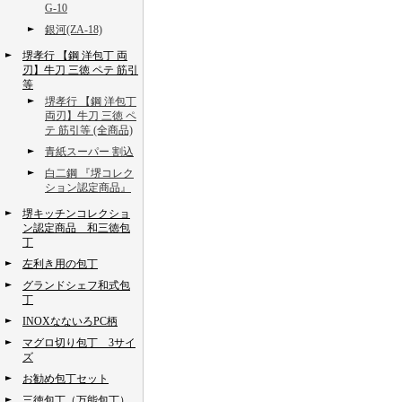
G-10
銀河(ZA-18)
堺孝行 【鋼 洋包丁 両
刃】牛刀 三徳 ペテ 筋引
等
堺孝行 【鋼 洋包丁
両刃】牛刀 三徳 ペ
テ 筋引等 (全商品)
青紙スーパー 割込
白二鋼 『堺コレク
ション認定商品』
堺キッチンコレクショ
ン認定商品 和三徳包
丁
左利き用の包丁
グランドシェフ和式包
丁
INOXなないろPC柄
マグロ切り包丁 3サイ
ズ
お勧め包丁セット
三徳包丁（万能包丁）