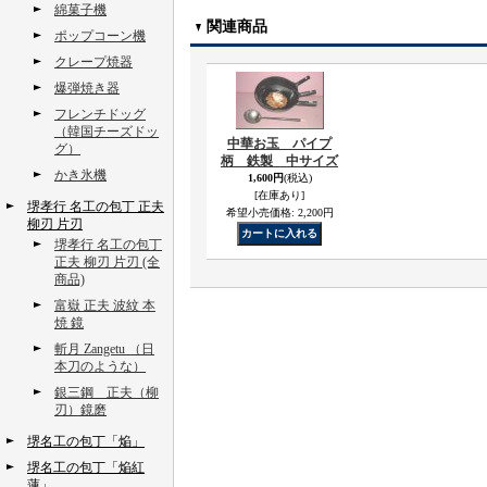
綿菓子機
関連商品
ポップコーン機
クレープ焼器
爆弾焼き器
フレンチドッグ
（韓国チーズドッ
中華お玉 パイプ
グ）
柄 鉄製 中サイズ
かき氷機
1,600円
(税込)
[在庫あり]
堺孝行 名工の包丁 正夫
希望小売価格
:
2,200円
柳刃 片刃
堺孝行 名工の包丁
正夫 柳刃 片刃 (全
商品)
富嶽 正夫 波紋 本
焼 鏡
斬月 Zangetu （日
本刀のような）
銀三鋼 正夫（柳
刃）鏡磨
堺名工の包丁「焔」
堺名工の包丁「焔紅
蓮」