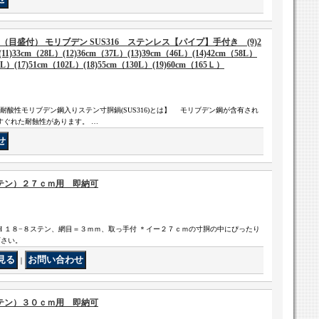
（目盛付） モリブデン SUS316 ステンレス【パイプ】手付き (9)2
(11)33cm（28L）(12)36cm（37L）(13)39cm（46L）(14)42cm（58L）
6L）(17)51cm（102L）(18)55cm（130L）(19)60cm（165Ｌ）
耐酸性モリブデン鋼入りステン寸胴鍋(SUS316)とは】 モリブデン鋼が含有され
よりすぐれた耐蝕性があります。 …
テン）２７ｃｍ用 即納可
H １８−８ステン、網目＝３ｍｍ、取っ手付 ＊イー２７ｃｍの寸胴の中にぴったり
下さい。
｜
テン）３０ｃｍ用 即納可