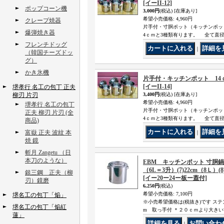
[イーII-12]
ポップコーン機
3,000円
(税込)
[在庫あり]
希望小売価格
:
4,960円
クレープ焼器
片手付・寸胴ポット（キッチンポット） 
爆弾焼き器
4ｃｍと3種類有ります。 全て直
フレンチドッグ
｜
（韓国チーズドッ
グ）
かき氷機
片手付・キッチンポット 14
[イーII-14]
堺孝行 名工の包丁 正夫
柳刃 片刃
3,400円
(税込)
[在庫あり]
希望小売価格
:
4,960円
堺孝行 名工の包丁
片手付・寸胴ポット（キッチンポット） 
正夫 柳刃 片刃 (全
4ｃｍと3種類有ります。 全て直
商品)
富嶽 正夫 波紋 本
｜
焼 鏡
斬月 Zangetu （日
本刀のような）
EBM キッチンポット 寸胴鍋（
（6L＝3升）(7)22cm（8Ｌ）(8
銀三鋼 正夫（柳
[イー20ー24ー板ー蓋付]
刃）鏡磨
6,250円
(税込)
希望小売価格
:
7,100円
堺名工の包丁「焔」
※小売希望価格は(税抜き)です ス
堺名工の包丁「焔紅
m 取っ手付 ＊２０ｃｍより大き
蓮」
｜