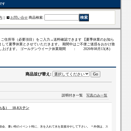
です
内
｜
お問い合せ
商品検索
:
ご住所等（必要項目）をご入力→送料確認できます 【夏季休業のお知ら
まして夏季休業とさせていただきます。 期間中はご不便ご迷惑をおかけ致
上げます。 ゴールデンウイーク休業期間 ： 2026年08月13(木)
商品並び替え
:
説明付き一覧
写真のみ一覧
る） 18-8ステン
 ＊運動会、暑い時のイベント時に、氷を入れて水を直接冷やして下さい。 ＊外側は、ス