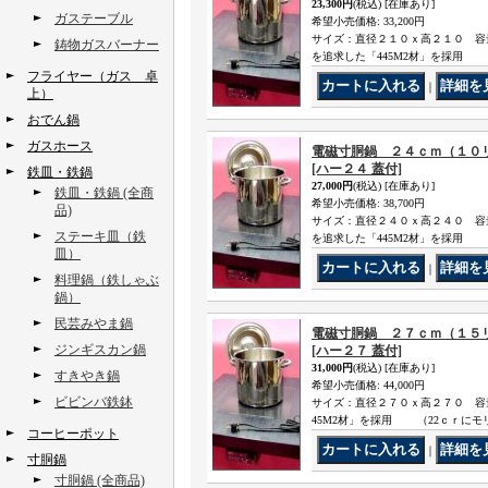
23,300円
(税込)
[在庫あり]
ガステーブル
希望小売価格
:
33,200円
サイズ：直径２１０ｘ高２１０ 容量
鋳物ガスバーナー
を追求した「445M2材」を採用 （
フライヤー（ガス 卓
｜
上）
おでん鍋
ガスホース
電磁寸胴鍋 ２４ｃｍ（１０リ
[ハー２４ 蓋付]
鉄皿・鉄鍋
27,000円
(税込)
[在庫あり]
鉄皿・鉄鍋 (全商
希望小売価格
:
38,700円
品)
サイズ：直径２４０ｘ高２４０ 容量
ステーキ皿（鉄
を追求した「445M2材」を採用 （
皿）
｜
料理鍋（鉄しゃぶ
鍋）
民芸みやま鍋
電磁寸胴鍋 ２７ｃｍ（１５リ
ジンギスカン鍋
[ハー２７ 蓋付]
31,000円
(税込)
[在庫あり]
すきやき鍋
希望小売価格
:
44,000円
ビビンバ鉄鉢
サイズ：直径２７０ｘ高２７０ 容量
45M2材」を採用 （22ｃｒにモリ
コーヒーポット
｜
寸胴鍋
寸胴鍋 (全商品)