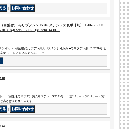
｜
盛付） モリブデン SUS316 ステンレス取手【無】(1)10cm（0.8
2.0L）(4)16cm（3.0L）(5)18cm（4.0L）
ッチンポット（耐酸性モリブデン鋼入りステン）寸胴鍋 ■モリブデン鋼（SUS316）と
を増量し、 レアメタルでもあるモリ…
ｃｍ
（耐酸性モリブデン鋼入りステン SUS316） ＊(左)10ｃｍ〜(中)12ｃｍ〜(右)
径と高さは同じサイズです。 …
｜
ｃｍ