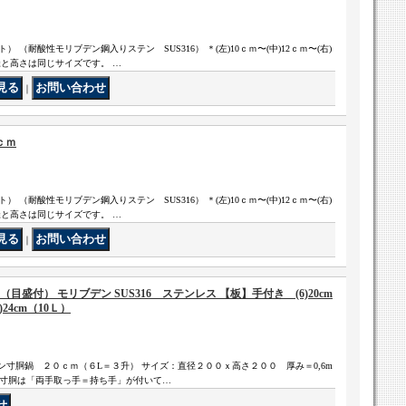
（耐酸性モリブデン鋼入りステン SUS316） ＊(左)10ｃｍ〜(中)12ｃｍ〜(右)
径と高さは同じサイズです。 …
｜
ｃｍ
（耐酸性モリブデン鋼入りステン SUS316） ＊(左)10ｃｍ〜(中)12ｃｍ〜(右)
径と高さは同じサイズです。 …
｜
目盛付） モリブデン SUS316 ステンレス 【板】手付き (6)20cm
)24cm（10Ｌ）
テン寸胴鍋 ２０ｃｍ（６L＝３升） サイズ：直径２００ｘ高さ２００ 厚み＝0,6m
い寸胴は「両手取っ手＝持ち手」が付いて…