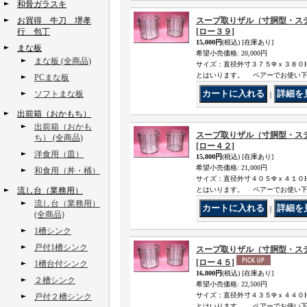
和骨ガラスキ
お買得 牛刀 堺孝
スープ取りザル（寸胴型・ス
行 包丁
[ロー３９]
15,000円
(税込)
[在庫あり]
まな板
希望小売価格
:
20,000円
まな板 (全商品)
サイズ：直径外寸３７５Фｘ３８０
とはいります。 ペアーでお使い
PCまな板
ソフトまな板
｜
出前箱（おかもち）
出前箱（おかも
スープ取りザル（寸胴型・ス
ち） (全商品)
[ロー４２]
洋食用（皿）
15,800円
(税込)
[在庫あり]
希望小売価格
:
21,000円
和食用（丼・桶）
サイズ：直径外寸４０５Фｘ４１０
流し台（業務用）
とはいります。 ペアーでお使い
流し台（業務用）
｜
(全商品)
1槽シンク
戸付1槽シンク
スープ取りザル（寸胴型・ス
[ロー４５]
1槽台付シンク
16,800円
(税込)
[在庫あり]
２槽シンク
希望小売価格
:
22,500円
サイズ：直径外寸４３５Фｘ４４０
戸付２槽シンク
とはいります。 ペアーでお使い