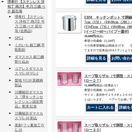
堺孝行 【ステンレス 洋
包丁 両刃】牛刀 三徳 ペ
テ 筋引等
堺孝行 【ステンレ
EBM キッチンポット 寸胴鍋
ス 洋包丁 両刃】牛
7cm（15L) (10)30cm（20L）
刀 三徳 ペテ 筋引
(15)45cm（71L）(16)48cm（8
等 (全商品)
[イー27ー60ーパイプー蓋付]
20,680円
(税込)
SPG2
希望小売価格
:
23,500円
くのいち 銀三鋼 手
※小売希望価格は(税抜き)です 【
彫彫刻
てますので従来品(18-8ステン) 
ダマスカス 銀三鋼
｜
割り込み
コアレスダマスカ
ス VG-10 VG-2
スープ取りザル（寸胴型・ス
梨地 VG10 黒檀柄
[ロー２７]
割込
11,600円
(税込)
[在庫あり]
希望小売価格
:
15,500円
33層槌目ダマスカ
サイズ：直径外寸２５５Фｘ２６０
ス『堺キッチンセ
とはいります。 ペアーでお使い
レクション認定商
品』黄凛 紅奈
｜
33層槌目ダマスカ
ス VG-10 割込
黒影(フッ素加工)V
スープ取りザル（寸胴型・ス
G-10
[ロー３０]