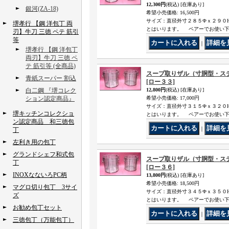
12,300円
(税込)
[在庫あり]
銀河(ZA-18)
希望小売価格
:
16,500円
サイズ：直径外寸２８５Фｘ２９０
堺孝行 【鋼 洋包丁 両
とはいります。 ペアーでお使い
刃】牛刀 三徳 ペテ 筋引
等
｜
堺孝行 【鋼 洋包丁
両刃】牛刀 三徳 ペ
テ 筋引等 (全商品)
スープ取りザル（寸胴型・ス
青紙スーパー 割込
[ロー３３]
白二鋼 『堺コレク
12,800円
(税込)
[在庫あり]
ション認定商品』
希望小売価格
:
17,000円
サイズ：直径外寸３１５Фｘ３２０
堺キッチンコレクショ
とはいります。 ペアーでお使い
ン認定商品 和三徳包
｜
丁
左利き用の包丁
グランドシェフ和式包
スープ取りザル（寸胴型・ス
丁
[ロー３６]
INOXなないろPC柄
13,800円
(税込)
[在庫あり]
希望小売価格
:
18,500円
マグロ切り包丁 3サイ
サイズ：直径外寸３４５Фｘ３５０
ズ
とはいります。 ペアーでお使い
お勧め包丁セット
｜
三徳包丁（万能包丁）