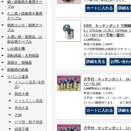
テン板のみで断熱はありません。
鍋＋鉄板焼き兼用テー
ブル
｜
たこ焼＋鉄板焼き兼用
テーブル
焼肉コンロ・焼肉テー
EBM キッチンポット 寸胴鍋（目
ブル
L）(2)12cm（1.3L）(3)14cm（
[イー10ー18ー手無ー蓋付]
お買い得・厨房品・お
2,120円
(税込)
好み焼テーブル
希望小売価格
:
2,400円
いか焼き機
※小売希望価格は(税抜き)です キ
は ステンレスに含まれるニッケル
回転焼器・大判焼器
｜
魚焼き 焼物器
鉄板焼の鉄板
イベント道具
片手付・キッチンポット 10
イベント道具 (全商
[イーII-10]
品)
2,600円
(税込)
[在庫あり]
希望小売価格
:
3,750円
鯛焼き機
片手付・寸胴ポット（キッチンポット） 
とうもろこし焼器
4ｃｍと3種類有ります。 全て直
串焼き器
｜
大鍋
どて焼・餃子焼器
片手付・キッチンポット 12
綿菓子機