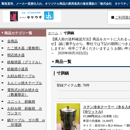
製造直売、メーカー直接仕入れ、オリジナル商品の厨房道具の速攻通販の「株式会社 タケウチ」
ご利用案
商品カテゴリ一覧
ホーム
｜
寸胴鍋
【購入前の送料確認方法】商品をカートに入れる→
全商品
せ】 誠に勝手ながら、弊社では下記の期間につき
たこ焼き器（業務用）
しますが、何卒ご了承くださいますよう お願い申し
～ 2026年08月16日(日)
明石焼き器
商品一覧
鉄板焼器（グリドル）
鉄板焼小道具
寸胴鍋
お好み焼テーブル
もんじゃ焼きテーブル
登録アイテム数
:
78件
電気式お好み焼き台
（数量限定）
ユニット 鉄板焼
ステン冷水クーラー（氷を入れ
お好み焼 鉄板焼 カ
[30リットル]
ウンター
17,280円
(税込)
[在庫数 2点]
鍋テーブル ガス用 or
希望小売価格
:
24,800円
IH電調
サイズ：直径330ｘ高さ460mm