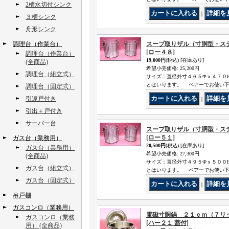
2槽水切付シンク
｜
３槽シンク
舟形シンク
調理台（作業台）
スープ取りザル（寸胴型・ス
[ロー４８]
調理台（作業台）
19,000円
(税込)
[在庫あり]
(全商品)
希望小売価格
:
25,200円
調理台（組立式）
サイズ：直径外寸４６５Фｘ４７０
とはいります。 ペアーでお使い
調理台（固定式）
引違戸付き
｜
引出＋戸付き
サーバー台
スープ取りザル（寸胴型・ス
[ロー５１]
ガス台（業務用）
20,500円
(税込)
[在庫あり]
ガス台（業務用）
希望小売価格
:
27,300円
(全商品)
サイズ：直径外寸４９５Фｘ５００
ガス台（組立式）
とはいります。 ペアーでお使い
ガス台（固定式）
｜
吊戸棚
ガスコンロ（業務用）
電磁寸胴鍋 ２１ｃｍ（７リッ
ガスコンロ（業務
[ハー２１ 蓋付]
用） (全商品)