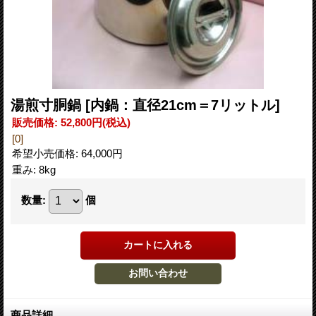
湯煎寸胴鍋
[内鍋：直径21cm＝7リットル]
販売価格
:
52,800円
(税込)
[0]
希望小売価格
:
64,000円
重み
:
8kg
数量
:
個
商品詳細