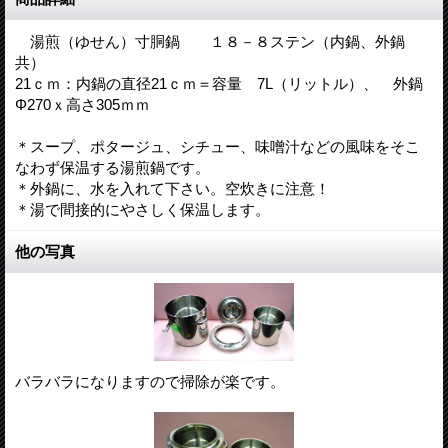
湯煎（ゆせん）寸胴鍋 １８－８ステン（内鍋、外鍋
共）
21ｃｍ：内鍋の直径21ｃｍ＝容量 7L（リットル）、 外鍋
Φ270ｘ高さ305ｍｍ
＊スープ、ポタージュ、シチュー、味噌汁などの風味をそこ
なわず保温する湯煎鍋です。
＊外鍋に、水を入れて下さい。空炊きに注意！
＊湯で間接的にやさしく保温します。
他の写真
バラバラになりますので掃除が楽です。