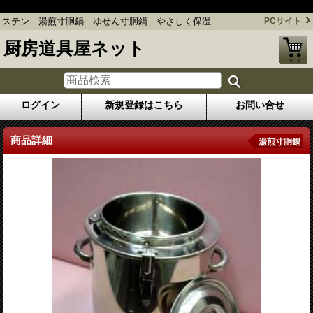
ステン 湯煎寸胴鍋 ゆせん寸胴鍋 やさしく保温
ステン 湯煎寸胴鍋 ゆせん寸胴鍋 やさしく保温
PCサイト
厨房道具屋ネット
ログイン
新規登録はこちら
お問い合せ
商品詳細
湯煎寸胴鍋