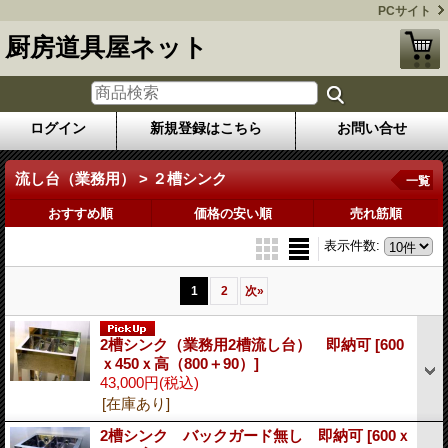
PCサイト
厨房道具屋ネット
ログイン
新規登録はこちら
お問い合せ
流し台（業務用） > ２槽シンク
一覧
おすすめ順
価格の安い順
売れ筋順
表示件数
:
1
2
次
»
2槽シンク（業務用2槽流し台） 即納可
[600
ｘ450ｘ高（800＋90）]
43,000円
(税込)
[在庫あり]
2槽シンク バックガード無し 即納可
[600ｘ