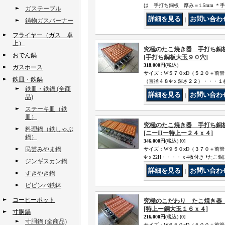
は 手打ち銅板 厚み＝1.5mm 
ガステーブル
｜
鋳物ガスバーナー
フライヤー（ガス 卓
上）
究極のたこ焼き器 手打ち銅
おでん鍋
[手打ち銅板大玉９０穴]
318,000円
(税込)
ガスホース
サイズ：W５７０xD（５２０＋前
鉄皿・鉄鍋
（直径４８Фｘ深さ２２）・・・１枚も
鉄皿・鉄鍋 (全商
｜
品)
ステーキ皿（鉄
皿）
究極のたこ焼き器 手打ち銅板
料理鍋（鉄しゃぶ
[ニーIIー特上ー２４ｘ４]
鍋）
346,000円
(税込)
[0]
民芸みやま鍋
サイズ：W９５０xD（３７０＋前管
Фｘ22H・・・・ｘ4枚付き *たこ鍋
ジンギスカン鍋
｜
すきやき鍋
ビビンバ鉄鉢
コーヒーポット
究極のこだわり たこ焼き器 
[特上ー銅大玉１６ｘ４]
寸胴鍋
216,000円
(税込)
[0]
寸胴鍋 (全商品)
サイズ：W６５０xD（５００＋前