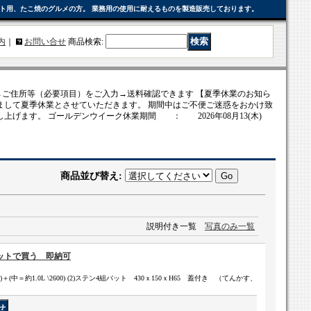
、イベント用、たこ焼のグルメの方。 業務用の使用に耐えるものを製造販売しております。
内
｜
お問い合せ
商品検索
:
ご住所等（必要項目）をご入力→送料確認できます 【夏季休業のお知ら
まして夏季休業とさせていただきます。 期間中はご不便ご迷惑をおかけ致
上げます。 ゴールデンウイーク休業期間 ： 2026年08月13(木)
商品並び替え
:
説明付き一覧
写真のみ一覧
ットで買う 即納可
00)＋(中＝約1.0L \2600) (2)ステン4組バット 430ｘ150ｘH65 蓋付き （てんかす、