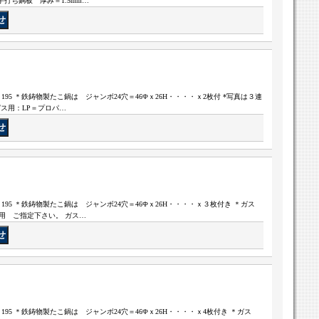
打ち銅板 厚み＝1.5mm…
高さ195 ＊鉄鋳物製たこ鍋は ジャンボ24穴＝46Фｘ26H・・・・ｘ2枚付 *写真は３連
ス用：LP＝プロパ…
高さ195 ＊鉄鋳物製たこ鍋は ジャンボ24穴＝46Фｘ26H・・・・ｘ３枚付き ＊ガス
ス用 ご指定下さい。 ガス…
高さ195 ＊鉄鋳物製たこ鍋は ジャンボ24穴＝46Фｘ26H・・・・ｘ4枚付き ＊ガス