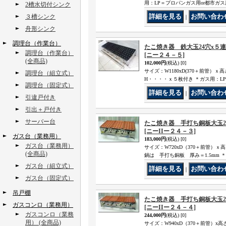
用：LP＝プロパンガス用or都市ガ
2槽水切付シンク
３槽シンク
｜
舟形シンク
調理台（作業台）
たこ焼き器 鉄大玉24穴x５連
調理台（作業台）
[ニー２４－５]
(全商品)
102,000円
(税込)
[0]
サイズ：W1180xD(370＋前管）
調理台（組立式）
H・・・・ｘ５枚付き ＊ガス用：L
調理台（固定式）
｜
引違戸付き
引出＋戸付き
サーバー台
たこ焼き器 手打ち銅板大玉24
[ニーIIー２４－３]
ガス台（業務用）
183,000円
(税込)
[0]
ガス台（業務用）
サイズ：W720xD（370＋前管）ｘ
(全商品)
鍋は 手打ち銅板 厚み＝1.5mm
ガス台（組立式）
｜
ガス台（固定式）
吊戸棚
たこ焼き器 手打ち銅板大玉24
ガスコンロ（業務用）
[ニーIIー２４－４]
ガスコンロ（業務
244,000円
(税込)
[0]
用） (全商品)
サイズ：W940xD（370＋前管）x