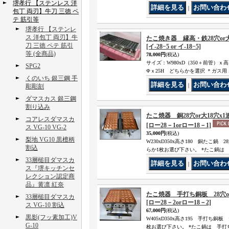
堺孝行 【ステンレス 洋
｜
包丁 両刃】牛刀 三徳 ペ
テ 筋引等
堺孝行 【ステンレ
ス 洋包丁 両刃】牛
たこ焼き器 縁高・鉄28穴or
刀 三徳 ペテ 筋引
[イ‐28−5 or イ‐18−5]
等 (全商品)
78,000円
(税込)
サイズ：W980xD（350＋前管）ｘ高
SPG2
Фｘ25H どちらかを選択 ＊ガス用
くのいち 銀三鋼 手
｜
彫彫刻
ダマスカス 銀三鋼
割り込み
たこ焼器 銅28穴or大18穴x1
コアレスダマスカ
[ロー28－1orロー18－1]
ス VG-10 VG-2
35,000円
(税込)
梨地 VG10 黒檀柄
W230xD350x高さ180 銅たこ鍋 
割込
らか1枚お選び下さい。 *たこ鍋は
33層槌目ダマスカ
｜
ス『堺キッチンセ
レクション認定商
品』黄凛 紅奈
たこ焼器 手打ち銅板 28穴or
33層槌目ダマスカ
[ロー28－2orロー18－2]
ス VG-10 割込
67,000円
(税込)
黒影(フッ素加工)V
W405xD350x高さ195 手打ち銅板
G-10
枚お選び下さい。 *たこ鍋は 手打ち