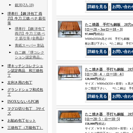
銀河(ZA-18)
｜
堺孝行 【鋼 洋包丁 両
刃】牛刀 三徳 ペテ 筋引
等
たこ焼器 手打ち銅板 28穴or
堺孝行 【鋼 洋包丁
[ロー28－3orロー18－3]
両刃】牛刀 三徳 ペ
97,000円
(税込)
テ 筋引等 (全商品)
W600xD350x高さ195 手打ち銅板
枚お選び下さい。 *たこ鍋は 手打ち
青紙スーパー 割込
｜
白二鋼 『堺コレク
ション認定商品』
堺キッチンコレクショ
たこ焼き器 手打ち銅板 28穴o
ン認定商品 和三徳包
[ロー28−４・ロー18−４]
丁
128,000円
(税込)
左利き用の包丁
サイズ：W800xD(350＋前管）ｘ高
かご指定下さい。 *たこ鍋は 手打
グランドシェフ和式包
丁
｜
INOXなないろPC柄
マグロ切り包丁 3サイ
ズ
たこ焼き器 手打ち銅板 28穴o
[ロー28−5・ロー18−5]
お勧め包丁セット
158,000円
(税込)
三徳包丁（万能包丁）
サイズ：W９８０xD(350＋前管）ｘ