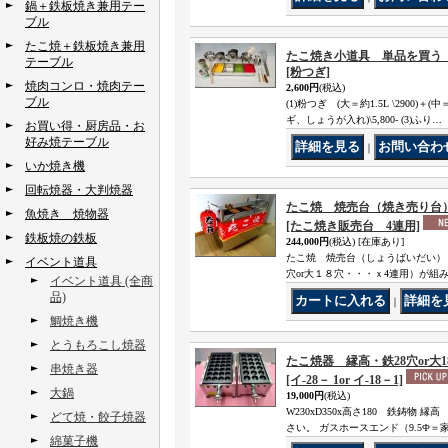
鍋＋鉄板焼き兼用テー
ブル
たこ焼＋鉄板焼き兼用
たこ焼き小道具 単品を買う
テーブル
[粉つぎ]
焼肉コンロ・焼肉テー
2,600円
(税込)
ブル
(1)粉つぎ (大＝約1.5L \2900)＋
ギ、しょうが入れ)\5,800- (3)ふり…
お買い得・厨房品・お
好み焼テーブル
｜
いか焼き機
回転焼器・大判焼器
たこ焼 焼売台（焼き売り台
魚焼き 焼物器
[たこ焼き販売台 4連用]
鉄板焼の鉄板
244,000円
(税込)
[在庫あり]
たこ焼 焼売台（しょうばいだい）＝
イベント道具
穴or大１８穴・・・ｘ4連用）が組
イベント道具 (全商
品)
｜
鯛焼き機
とうもろこし焼器
たこ焼器 縁高・鉄28穴or大1
串焼き器
[イ‐28－ 1or イ‐18－1]
大鍋
19,000円
(税込)
W230xD350x高さ180 鉄鋳物 
どて焼・餃子焼器
さい。 ガスホースエンド（9.5Ф
綿菓子機