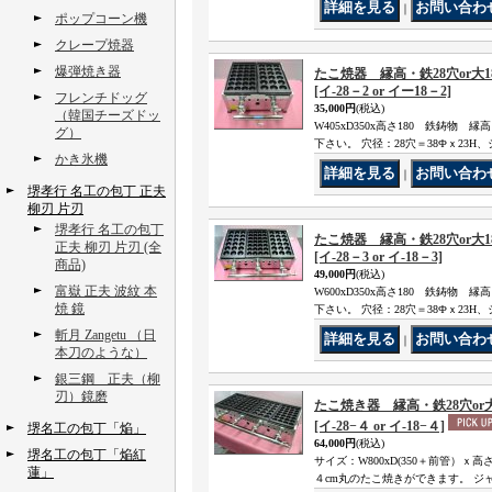
｜
ポップコーン機
クレープ焼器
爆弾焼き器
たこ焼器 縁高・鉄28穴or大1
[イ-28－2 or イー18－2]
フレンチドッグ
35,000円
(税込)
（韓国チーズドッ
W405xD350x高さ180 鉄鋳物 
グ）
下さい。 穴径：28穴＝38Фｘ23H、
かき氷機
｜
堺孝行 名工の包丁 正夫
柳刃 片刃
堺孝行 名工の包丁
たこ焼器 縁高・鉄28穴or大1
正夫 柳刃 片刃 (全
[イ‐28－3 or イ‐18－3]
商品)
49,000円
(税込)
富嶽 正夫 波紋 本
W600xD350x高さ180 鉄鋳物 
焼 鏡
下さい。 穴径：28穴＝38Фｘ23H、
斬月 Zangetu （日
｜
本刀のような）
銀三鋼 正夫（柳
刃）鏡磨
たこ焼き器 縁高・鉄28穴or
[イ‐28−４ or イ‐18−４]
堺名工の包丁「焔」
64,000円
(税込)
堺名工の包丁「焔紅
サイズ：W800xD(350＋前管）ｘ高
蓮」
４cm丸のたこ焼きができます。 ジ