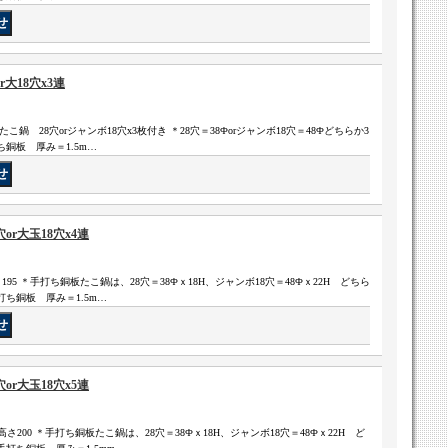
大18穴x3連
 たこ鍋 28穴orジャンボ18穴x3枚付き ＊28穴＝38Фorジャンボ18穴＝48Фどちらか3
銅板 厚み＝1.5m…
r大玉18穴x4連
さ195 ＊手打ち銅板たこ鍋は、28穴＝38Фｘ18H、ジャンボ18穴＝48Фｘ22H どちら
ち銅板 厚み＝1.5m…
r大玉18穴x5連
高さ200 ＊手打ち銅板たこ鍋は、28穴＝38Фｘ18H、ジャンボ18穴＝48Фｘ22H ど