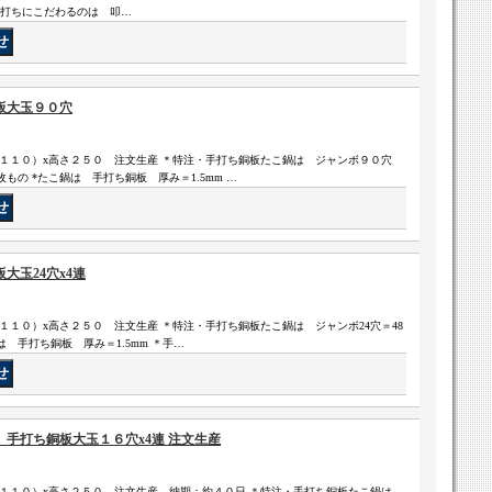
＊手打ちにこだわるのは 叩…
板大玉９０穴
管１１０）x高さ２５０ 注文生産 ＊特注・手打ち銅板たこ鍋は ジャンボ９０穴
の *たこ鍋は 手打ち銅板 厚み＝1.5mm …
大玉24穴x4連
１１０）x高さ２５０ 注文生産 ＊特注・手打ち銅板たこ鍋は ジャンボ24穴＝48
は 手打ち銅板 厚み＝1.5mm ＊手…
手打ち銅板大玉１６穴x4連 注文生産
管１１０）x高さ２５０ 注文生産 納期：約４０日 ＊特注・手打ち銅板たこ鍋は