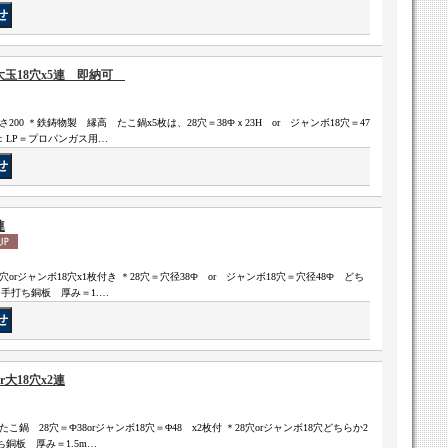
大玉18穴x5連 即納可
さ200 ＊鉄鋳物製 縁高 たこ鍋x5枚は、28穴＝38Фｘ23H or ジャンボ18穴＝47
：LP＝プロパンガス用…
連
28穴orジャンボ18穴x1枚付き ＊28穴＝穴径38Ф or ジャンボ18穴＝穴径48Ф どち
 手打ち銅板 厚み＝1.…
大18穴x2連
 たこ鍋 28穴＝Ф38orジャンボ18穴＝Φ48 x2枚付 ＊28穴orジャンボ18穴どちらか2
銅板 厚み＝1.5m…