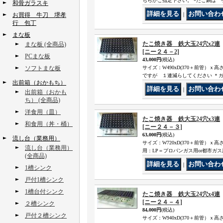
ちらかご指定下さい。 *たこ鍋は 手
和骨ガラスキ
お買得 牛刀 堺孝
｜
行 包丁
まな板
たこ焼き器 鉄大玉24穴x2連
まな板 (全商品)
[ニー２４－2]
PCまな板
43,000円
(税込)
ソフトまな板
サイズ：W490xD(370＋前管）ｘ
ですが １連減らしてください ＊ガ
出前箱（おかもち）
｜
出前箱（おかも
ち） (全商品)
洋食用（皿）
たこ焼き器 鉄大玉24穴x3連
和食用（丼・桶）
[ニー２４－３]
63,000円
(税込)
流し台（業務用）
サイズ：W720xD(370＋前管）ｘ
流し台（業務用）
用：LP＝プロパンガス用or都市ガ
(全商品)
｜
1槽シンク
戸付1槽シンク
1槽台付シンク
たこ焼き器 鉄大玉24穴x4連
[ニー２４－４]
２槽シンク
84,000円
(税込)
戸付２槽シンク
サイズ：W940xD(370＋前管）ｘ