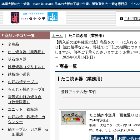
本場大阪のたこ焼器 made in Osaka 日本の大阪の工場で生産。製造直売 たこ焼き専門店
ご利用案
商品カテゴリ一覧
ホーム
｜
たこ焼き器（業務用）
【購入前の送料確認方法】商品をカートに入れる→
全商品
せ】 誠に勝手ながら、弊社では下記の期間につき
たこ焼き器（業務用）
しますが、何卒ご了承くださいますよう お願い申し
～ 2026年08月16日(日)
明石焼き器
商品一覧
鉄板焼器（グリドル）
鉄板焼小道具
たこ焼き器（業務用）
お好み焼テーブル
もんじゃ焼きテーブル
登録アイテム数
:
52件
電気式お好み焼き台
（数量限定）
ユニット 鉄板焼
たこ焼き小道具 画像通りセ
お好み焼 鉄板焼 カ
29,420円
(税込)
ウンター
明細： (1)粉つぎ (大＝約1.5L \29
鍋テーブル ガス用 or
蛸、ネギ、しょうが入れ)\5,800-…
IH電調
｜