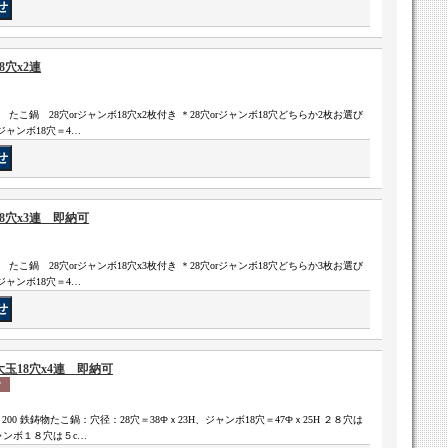
8穴x2連
縁高 たこ鍋 28穴orジャンボ18穴x2枚付き ＊28穴orジャンボ18穴どちらか2枚お選び
ジャンボ18穴＝4…
8穴x3連 即納可
縁高 たこ鍋 28穴orジャンボ18穴x3枚付き ＊28穴orジャンボ18穴どちらか3枚お選び
ジャンボ18穴＝4…
大玉18穴x4連 即納可
さ200 鉄鋳物たこ鍋：穴径：28穴＝38Фｘ23H、ジャンボ18穴＝47Фｘ25H ２８穴は
ャンボ１８穴は５c…