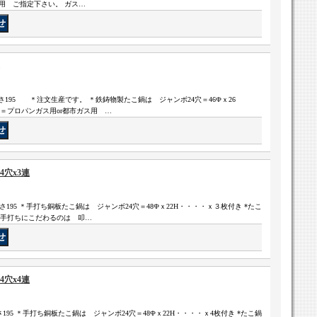
ス用 ご指定下さい。 ガス…
ｘ高さ195 ＊注文生産です。 ＊鉄鋳物製たこ鍋は ジャンボ24穴＝46Фｘ26
P＝プロパンガス用or都市ガス用 …
穴x3連
高さ195 ＊手打ち銅板たこ鍋は ジャンボ24穴＝48Фｘ22H・・・・ｘ３枚付き *たこ
 ＊手打ちにこだわるのは 叩…
穴x4連
高さ195 ＊手打ち銅板たこ鍋は ジャンボ24穴＝48Фｘ22H・・・・ｘ4枚付き *たこ鍋