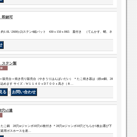
 即納可
(中＝約1.0L \2600) (2)ステン4組バット 430ｘ150ｘH65 蓋付き （てんかす、蛸、ネ
）ステン製
販売台＝焼き売り販売台（やきうりはんばいだい） ＊たこ焼き器は（鉄or銅、28
み込めます サイズ：W１１４０ｘD７００ｘ高さ（８…
｜
8穴x1連
縁高 たこ鍋 28穴orジャンボ18穴x1枚付き ＊28穴orジャンボ18穴どちらか1枚お選び下
＝家庭用ガスホースを差…