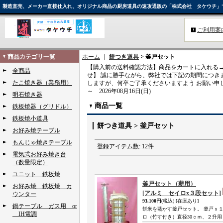
製造直売、メーカー直接仕入れ、オリジナル商品の厨房道具の速攻通販の「株式会社 タケウチ」
ご利用案
商品カテゴリ一覧
ホーム
｜
餅つき道具
> 釜戸セット
【購入前の送料確認方法】商品をカートに入れる→
全商品
せ】 誠に勝手ながら、弊社では下記の期間につき
たこ焼き器（業務用）
しますが、何卒ご了承くださいますよう お願い申し
～ 2026年08月16日(日)
明石焼き器
商品一覧
鉄板焼器（グリドル）
鉄板焼小道具
餅つき道具 > 釜戸セット
お好み焼テーブル
もんじゃ焼きテーブル
登録アイテム数
:
12件
電気式お好み焼き台
（数量限定）
ユニット 鉄板焼
釜戸セット（薪用）
お好み焼 鉄板焼 カ
[アルミ セイロx３段セット]
ウンター
93,100円
(税込)
[在庫あり]
鍋テーブル ガス用 or
餅米を蒸かす釜戸セット。 釜戸ｘ１
IH電調
ロ（竹す付き）直径30ｃｍ、２升用