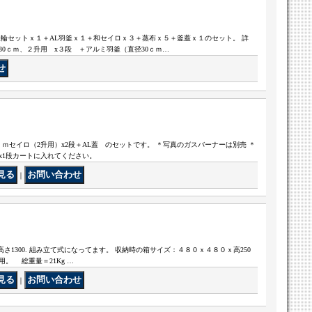
釜輪セットｘ１＋AL羽釜ｘ１＋和セイロｘ３＋蒸布ｘ５＋釜蓋ｘ１のセット。 詳
0ｃｍ、２升用 x３段 ＋アルミ羽釜（直径30ｃｍ…
L３０ｃｍセイロ（2升用）x2段＋AL蓋 のセットです。 ＊写真のガスバーナーは別売 ＊
x1段カートに入れてください。
｜
む高さ1300. 組み立て式になってます。 収納時の箱サイズ：４８０ｘ４８０ｘ高250
用。 総重量＝21Kg …
｜