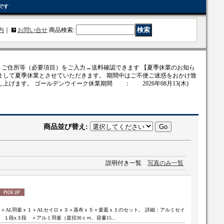
です
内
｜
お問い合せ
商品検索
:
ご住所等（必要項目）をご入力→送料確認できます 【夏季休業のお知ら
まして夏季休業とさせていただきます。 期間中はご不便ご迷惑をおかけ致
上げます。 ゴールデンウイーク休業期間 ： 2026年08月13(木)
商品並び替え
:
説明付き一覧
写真のみ一覧
＋AL羽釜ｘ１＋ALセイロｘ３＋蒸布ｘ５＋釜蓋ｘ１のセット。 詳細：アルミセイ
 １段x３段 ＋アルミ羽釜（直径30ｃｍ、容量15…