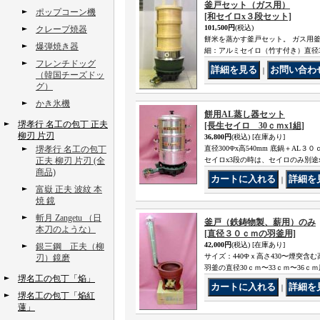
釜戸セット（ガス用）
ポップコーン機
[和セイロx３段セット]
101,500円
(税込)
クレープ焼器
餅米を蒸かす釜戸セット。 ガス用
爆弾焼き器
細：アルミセイロ（竹す付き）直径3
フレンチドッグ
｜
（韓国チーズドッ
グ）
かき氷機
餅用AL蒸し器セット
堺孝行 名工の包丁 正夫
[長生セイロ 30ｃｍx1組]
柳刃 片刃
36,800円
(税込)
[在庫あり]
堺孝行 名工の包丁
直径300Фx高540mm 底鍋＋A
正夫 柳刃 片刃 (全
セイロx3段の時は、セイロのみ別途
商品)
｜
富嶽 正夫 波紋 本
焼 鏡
斬月 Zangetu （日
釜戸（鉄鋳物製、薪用）のみ
本刀のような）
[直径３０ｃｍの羽釜用]
42,000円
(税込)
[在庫あり]
銀三鋼 正夫（柳
サイズ：440Фｘ高さ430〜煙突含
刃）鏡磨
羽釜の直径30ｃｍ〜33ｃｍ〜36ｃｍ
堺名工の包丁「焔」
｜
堺名工の包丁「焔紅
蓮」