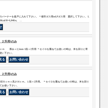
バーナーを釜戸に入れて下さい。 ＊都市ガス用orLPガス用 選択して下さい。 L
cal/H=6,84Kw, …
、２升用)のみ
.5ｃｍ 厚み＝2,5mm 1段＝2升用 ＊セイロを重ねてお使いの時は、米を回りに寄
使い下さい。
｜
、２升用)のみ
径31ｃｍｘ高さ16ｃｍ。１段＝2升用。 ＊セイロを重ねてお使いの時は、米を回り
てお使い下さい。
｜