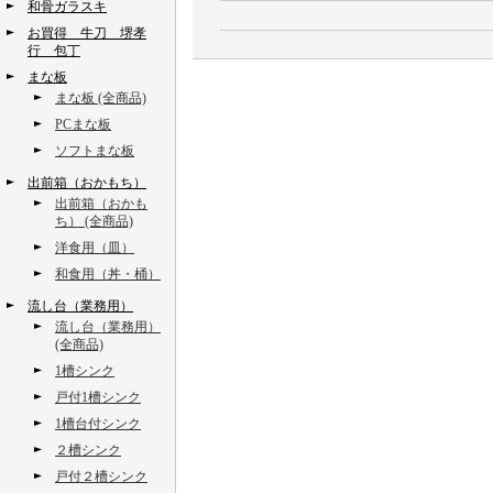
和骨ガラスキ
お買得 牛刀 堺孝
行 包丁
まな板
まな板 (全商品)
PCまな板
ソフトまな板
出前箱（おかもち）
出前箱（おかも
ち） (全商品)
洋食用（皿）
和食用（丼・桶）
流し台（業務用）
流し台（業務用）
(全商品)
1槽シンク
戸付1槽シンク
1槽台付シンク
２槽シンク
戸付２槽シンク