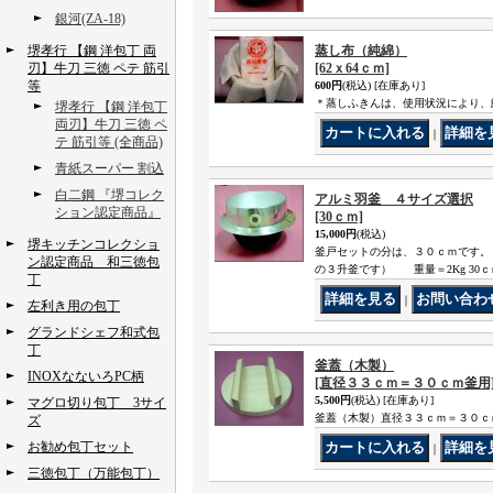
銀河(ZA-18)
堺孝行 【鋼 洋包丁 両
蒸し布（純綿）
刃】牛刀 三徳 ペテ 筋引
[62ｘ64ｃｍ]
等
600円
(税込)
[在庫あり]
＊蒸しふきんは、使用状況により、
堺孝行 【鋼 洋包丁
両刃】牛刀 三徳 ペ
｜
テ 筋引等 (全商品)
青紙スーパー 割込
白二鋼 『堺コレク
アルミ羽釜 ４サイズ選択
ション認定商品』
[30ｃｍ]
15,000円
(税込)
堺キッチンコレクショ
釜戸セットの分は、３０ｃｍです。 
ン認定商品 和三徳包
の３升釜です） 重量＝2Kg 30ｃｍ：3
丁
｜
左利き用の包丁
グランドシェフ和式包
丁
釜蓋（木製）
INOXなないろPC柄
[直径３３ｃｍ＝３０ｃｍ釜用
5,500円
(税込)
[在庫あり]
マグロ切り包丁 3サイ
釜蓋（木製）直径３３ｃｍ＝３０ｃ
ズ
お勧め包丁セット
｜
三徳包丁（万能包丁）