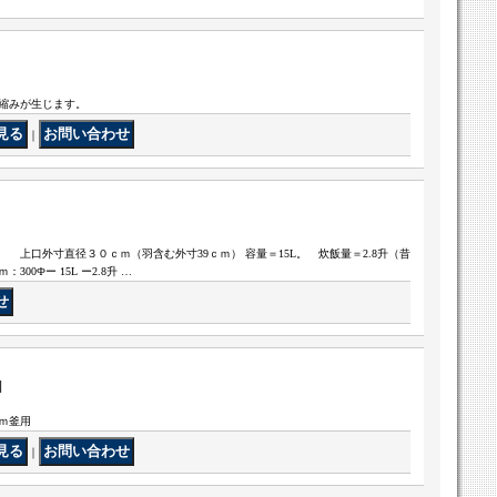
縮みが生じます。
｜
上口外寸直径３０ｃｍ（羽含む外寸39ｃｍ） 容量＝15L。 炊飯量＝2.8升（昔
00Фー 15L ー2.8升 …
]
ｍ釜用
｜