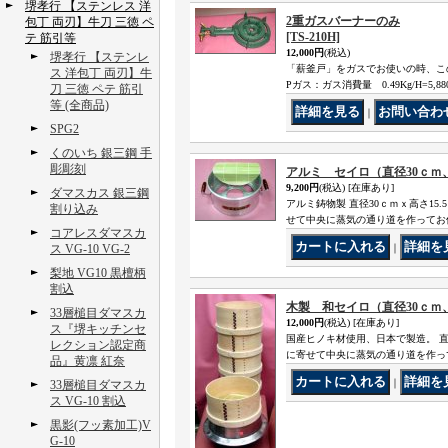
堺孝行 【ステンレス 洋
2重ガスバーナーのみ
包丁 両刃】牛刀 三徳 ペ
[TS-210H]
テ 筋引等
12,000円
(税込)
堺孝行 【ステンレ
「薪釜戸」をガスでお使いの時、この
ス 洋包丁 両刃】牛
Pガス：ガス消費量 0.49Kg/H=5,880K
刀 三徳 ペテ 筋引
等 (全商品)
｜
SPG2
くのいち 銀三鋼 手
彫彫刻
アルミ セイロ（直径30ｃｍ
9,200円
(税込)
[在庫あり]
ダマスカス 銀三鋼
アルミ鋳物製 直径30ｃｍｘ高さ15
割り込み
せて中央に蒸気の通り道を作ってお
コアレスダマスカ
ス VG-10 VG-2
｜
梨地 VG10 黒檀柄
割込
木製 和セイロ（直径30ｃｍ
33層槌目ダマスカ
12,000円
(税込)
[在庫あり]
ス『堺キッチンセ
国産ヒノキ材使用、日本で製造。 直
レクション認定商
に寄せて中央に蒸気の通り道を作っ
品』黄凛 紅奈
｜
33層槌目ダマスカ
ス VG-10 割込
黒影(フッ素加工)V
G-10