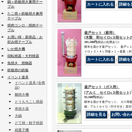
鍋＋鉄板焼き兼用テー
｜
ブル
たこ焼＋鉄板焼き兼用
テーブル
焼肉コンロ・焼肉テー
ブル
釜戸セット（薪用）
お買い得・厨房品・お
[木製 和セイロx３段セットの
好み焼テーブル
101,500円
(税込)
[在庫あり]
餅米を蒸かす釜戸セット。 釜戸ｘ
いか焼き機
イロｘ３＋ＡＬ羽釜ｘ１＋釜蓋（木製
回転焼器・大判焼器
｜
魚焼き 焼物器
鉄板焼の鉄板
イベント道具
イベント道具 (全商
釜戸セット（ガス用）
品)
[アルミ セイロx３段セット]
鯛焼き機
93,100円
(税込)
とうもろこし焼器
餅米を蒸かす釜戸セット。 ガス用釜
細：アルミセイロ（竹す付き）直径3
串焼き器
｜
大鍋
どて焼・餃子焼器
綿菓子機