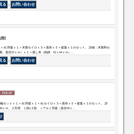
｜
時]
１＋AL羽釜ｘ１＋木製セイロｘ３＋蒸布ｘ５＋釜蓋ｘ１のセット。 詳細：木製和セ
、直径33ｃｍ）ｘ１＋蒸し布（純綿 62ｘ64ｃｍ）…
｜
輪セットｘ１＋AL羽釜ｘ１＋ALセイロｘ３＋蒸布ｘ５＋釜蓋ｘ１のセット。 詳
0ｃｍ、２升用 １段x３段 ＋アルミ羽釜（直径30ｃ…