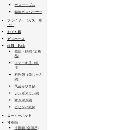
ガステーブル
鋳物ガスバーナー
フライヤー（ガス 卓
上）
おでん鍋
ガスホース
鉄皿・鉄鍋
鉄皿・鉄鍋 (全商
品)
ステーキ皿（鉄
皿）
料理鍋（鉄しゃぶ
鍋）
民芸みやま鍋
ジンギスカン鍋
すきやき鍋
ビビンバ鉄鉢
コーヒーポット
寸胴鍋
寸胴鍋 (全商品)