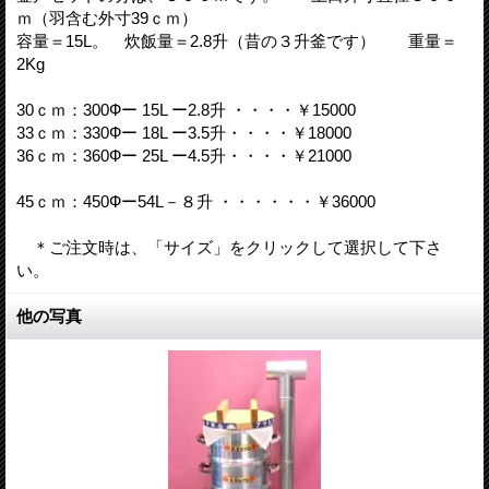
ｍ（羽含む外寸39ｃｍ）
容量＝15L。 炊飯量＝2.8升（昔の３升釜です） 重量＝
2Kg
30ｃｍ：300Фー 15L ー2.8升 ・・・・￥15000
33ｃｍ：330Фー 18L ー3.5升・・・・￥18000
36ｃｍ：360Фー 25L ー4.5升・・・・￥21000
45ｃｍ：450Фー54L－８升 ・・・・・・￥36000
＊ご注文時は、「サイズ」をクリックして選択して下さ
い。
他の写真