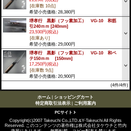
[在庫数 10点]
希望小売価格
:
28,380円
堺孝行 黒影（フッ素加工） VG-10 和筋
引240ｍｍ
[240mm]
23,930円
(税込)
[在庫あり]
希望小売価格
:
29,000円
堺孝行 黒影（フッ素加工） VG-10 和ペ
テ150ｍｍ
[150mm]
17,250円
(税込)
[在庫数 9点]
希望小売価格
:
20,900円
(4件/4件)
ホーム
|
ショッピングカート
特定商取引法表示
|
ご利用案内
PCサイト
Copyright(c)2007 Takeuchi Co.,LTD.&Y-Takeuchi All Rights
Reserved. このコンテンツの著作権は株式会社タケウチと竹内
康展にあります。 無断転載、コピー配布を禁じます。