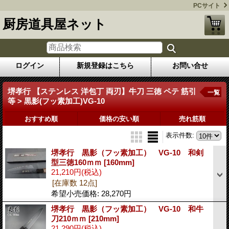
PCサイト
厨房道具屋ネット
ログイン
新規登録はこちら
お問い合せ
堺孝行 【ステンレス 洋包丁 両刃】牛刀 三徳 ペテ 筋引
一覧
等 > 黒影(フッ素加工)VG-10
おすすめ順
価格の安い順
売れ筋順
表示件数
:
堺孝行 黒影（フッ素加工） VG-10 和剣
型三徳160ｍｍ
[160mm]
21,210円
(税込)
[在庫数 12点]
希望小売価格
:
28,270円
堺孝行 黒影（フッ素加工） VG-10 和牛
刀210ｍｍ
[210mm]
21,290円
(税込)