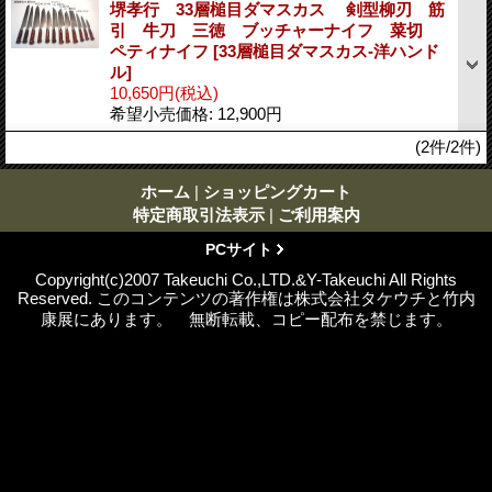
堺孝行 33層槌目ダマスカス 剣型柳刃 筋
引 牛刀 三徳 ブッチャーナイフ 菜切
ペティナイフ
[33層槌目ダマスカス-洋ハンド
ル]
10,650円
(税込)
希望小売価格
:
12,900円
(2件/2件)
ホーム
|
ショッピングカート
特定商取引法表示
|
ご利用案内
PCサイト
Copyright(c)2007 Takeuchi Co.,LTD.&Y-Takeuchi All Rights
Reserved. このコンテンツの著作権は株式会社タケウチと竹内
康展にあります。 無断転載、コピー配布を禁じます。