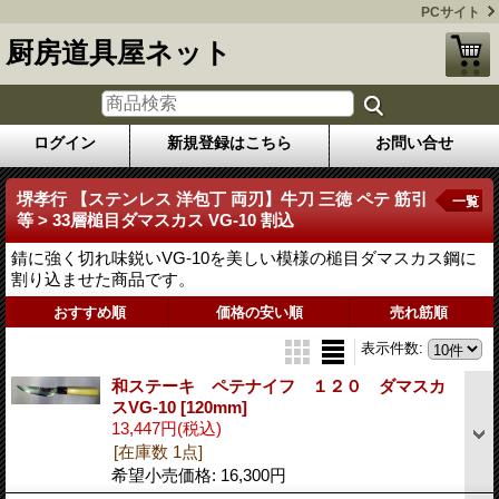
PCサイト
厨房道具屋ネット
ログイン
新規登録はこちら
お問い合せ
堺孝行 【ステンレス 洋包丁 両刃】牛刀 三徳 ペテ 筋引
一覧
等 > 33層槌目ダマスカス VG-10 割込
錆に強く切れ味鋭いVG-10を美しい模様の槌目ダマスカス鋼に
割り込ませた商品です。
おすすめ順
価格の安い順
売れ筋順
表示件数
:
和ステーキ ペテナイフ １２０ ダマスカ
スVG-10
[120mm]
13,447円
(税込)
[在庫数 1点]
希望小売価格
:
16,300円