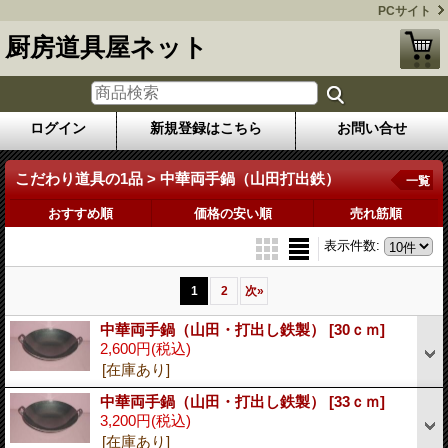
PCサイト
厨房道具屋ネット
ログイン
新規登録はこちら
お問い合せ
こだわり道具の1品 > 中華両手鍋（山田打出鉄）
一覧
おすすめ順
価格の安い順
売れ筋順
表示件数
:
1
2
次
»
中華両手鍋（山田・打出し鉄製）
[30ｃｍ]
2,600円
(税込)
[在庫あり]
中華両手鍋（山田・打出し鉄製）
[33ｃｍ]
3,200円
(税込)
[在庫あり]