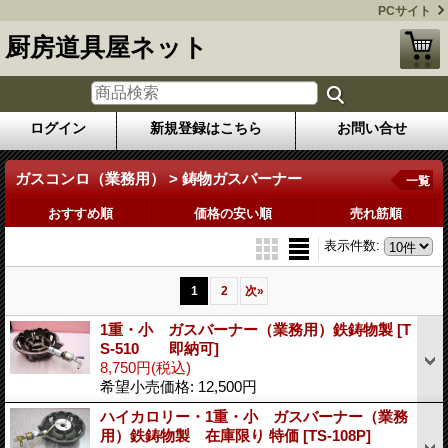
PCサイト
厨房道具屋ネット
ログイン
新規登録はこちら
お問い合せ
ガスコンロ（業務用） > 鋳物ガスバーナー
一覧
おすすめ順
価格の安い順
売れ筋順
表示件数
:
1
2
次
»
1重・小 ガスバーナー（業務用）鉄鋳物製
[T
S-510 即納可]
8,750円
(税込)
希望小売価格
:
12,500円
ハイカロリー・1重・小 ガスバーナー（業務
用）鉄鋳物製 在庫限り 特価
[TS-108P]