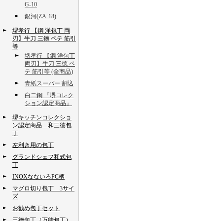
G-10
銀河(ZA-18)
堺孝行 【鋼 洋包丁 両
刃】牛刀 三徳 ペテ 筋引
等
堺孝行 【鋼 洋包丁
両刃】牛刀 三徳 ペ
テ 筋引等 (全商品)
青紙スーパー 割込
白二鋼 『堺コレク
ション認定商品』
堺キッチンコレクショ
ン認定商品 和三徳包
丁
左利き用の包丁
グランドシェフ和式包
丁
INOXなないろPC柄
マグロ切り包丁 3サイ
ズ
お勧め包丁セット
三徳包丁（万能包丁）