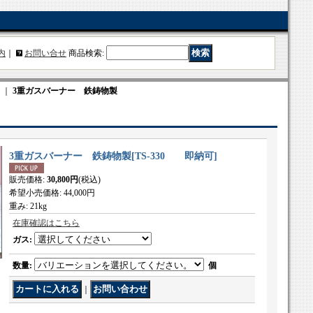
内
｜
お問い合せ
商品検索
:
｜
3重ガスバーナー 鉄鋳物製
3重ガスバーナー 鉄鋳物製
[
TS-330 即納可
]
販売価格
:
30,800円
(税込)
希望小売価格
:
44,000円
重み
:
21kg
在庫確認はこちら
ガス
:
数量
:
個
｜