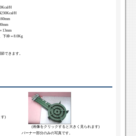
cal/H
0Kcal/H
60mm
0mm
13mm
、下枠＝8.0Kg
調節できます。
す)
(画像をクリックすると大きく見られます)
バーナー部分のみの写真です。