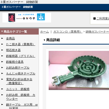
３重ガスバーナー 鋳物鉄製
３重ガスバーナー 鋳物鉄製
ご利用案
商品カテゴリ一覧
ホーム
｜
ガスコンロ（業務用）
>
鋳物ガスバーナー
全商品
商品詳細
たこ焼き器（業務用）
明石焼き器
鉄板焼器（グリドル）
鉄板焼小道具
お好み焼テーブル
もんじゃ焼きテーブル
電気式お好み焼き台
（数量限定）
ユニット 鉄板焼
お好み焼 鉄板焼 カ
ウンター
鍋テーブル ガス用 or
IH電調