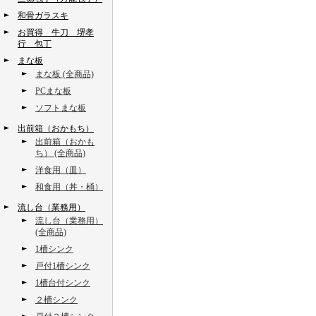
和骨ガラスキ
お買得 牛刀 堺孝
行 包丁
まな板
まな板 (全商品)
PCまな板
ソフトまな板
出前箱（おかもち）
出前箱（おかも
ち） (全商品)
洋食用（皿）
和食用（丼・桶）
流し台（業務用）
流し台（業務用）
(全商品)
1槽シンク
戸付1槽シンク
1槽台付シンク
２槽シンク