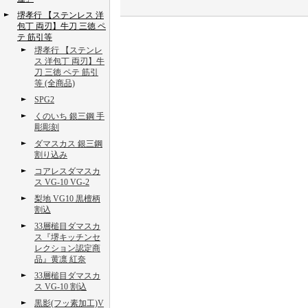
堺孝行 【ステンレス 洋
包丁 両刃】牛刀 三徳 ペ
テ 筋引等
堺孝行 【ステンレ
ス 洋包丁 両刃】牛
刀 三徳 ペテ 筋引
等 (全商品)
SPG2
くのいち 銀三鋼 手
彫彫刻
ダマスカス 銀三鋼
割り込み
コアレスダマスカ
ス VG-10 VG-2
梨地 VG10 黒檀柄
割込
33層槌目ダマスカ
ス『堺キッチンセ
レクション認定商
品』黄凛 紅奈
33層槌目ダマスカ
ス VG-10 割込
黒影(フッ素加工)V