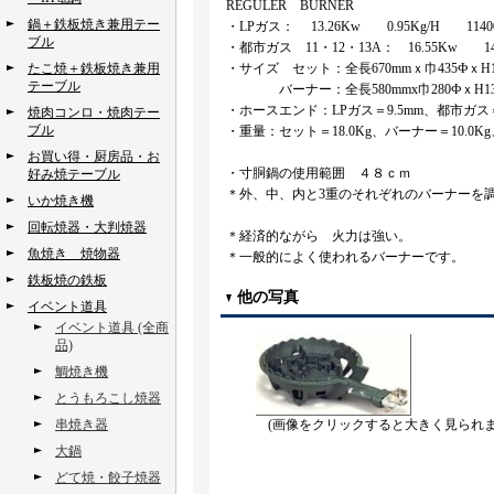
REGULER BURNER
鍋＋鉄板焼き兼用テー
・LPガス： 13.26Kw 0.95Kg/H 11400K
ブル
・都市ガス 11・12・13A： 16.55Kw 1423
たこ焼＋鉄板焼き兼用
・サイズ セット：全長670mmｘ巾435ФｘH1
テーブル
バーナー：全長580mmx巾280ФｘH13
・ホースエンド：LPガス＝9.5mm、都市ガス＝
焼肉コンロ・焼肉テー
ブル
・重量：セット＝18.0Kg、バーナー＝10.0Kg
お買い得・厨房品・お
・寸胴鍋の使用範囲 ４８ｃｍ
好み焼テーブル
＊外、中、内と3重のそれぞれのバーナーを
いか焼き機
回転焼器・大判焼器
＊経済的ながら 火力は強い。
魚焼き 焼物器
＊一般的によく使われるバーナーです。
鉄板焼の鉄板
他の写真
イベント道具
イベント道具 (全商
品)
鯛焼き機
とうもろこし焼器
串焼き器
(画像をクリックすると大きく見られま
大鍋
どて焼・餃子焼器