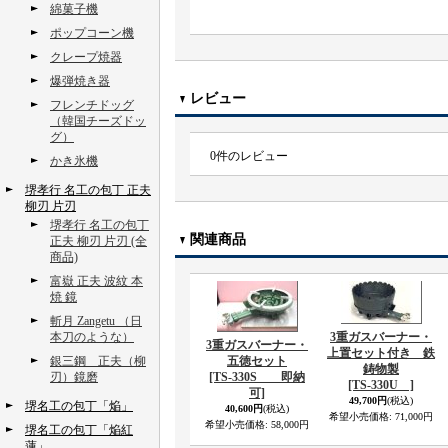
綿菓子機
ポップコーン機
クレープ焼器
爆弾焼き器
レビュー
フレンチドッグ
（韓国チーズドッ
グ）
0
件のレビュー
かき氷機
堺孝行 名工の包丁 正夫
柳刃 片刃
堺孝行 名工の包丁
関連商品
正夫 柳刃 片刃 (全
商品)
富嶽 正夫 波紋 本
焼 鏡
斬月 Zangetu （日
本刀のような）
3重ガスバーナー・
3重ガスバーナー・
上置セット付き 鉄
銀三鋼 正夫（柳
五徳セット
鋳物製
刃）鏡磨
[TS-330S 即納
[TS-330U ]
可]
49,700円
(税込)
堺名工の包丁「焔」
40,600円
(税込)
希望小売価格
:
71,000円
希望小売価格
:
58,000円
堺名工の包丁「焔紅
蓮」