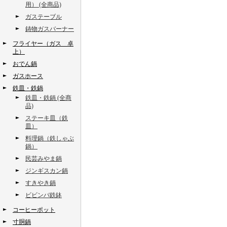
用） (全商品)
ガステーブル
鋳物ガスバーナー
フライヤー（ガス 卓
上）
おでん鍋
ガスホース
鉄皿・鉄鍋
鉄皿・鉄鍋 (全商
品)
ステーキ皿（鉄
皿）
料理鍋（鉄しゃぶ
鍋）
民芸みやま鍋
ジンギスカン鍋
すきやき鍋
ビビンバ鉄鉢
コーヒーポット
寸胴鍋