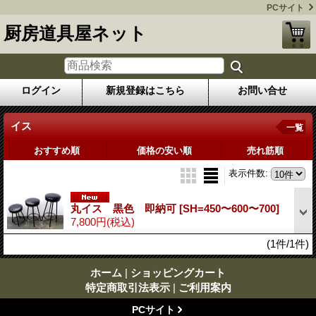
PCサイト
厨房道具屋ネット
ログイン
新規登録はこちら
お問い合せ
イス
一覧
おすすめ順
価格の安い順
売れ筋順
表示件数
:
丸イス 黒色 即納可
[SH=450〜600〜700]
7,800円
(税込)
(1件/1件)
ホーム
|
ショッピングカート
特定商取引法表示
|
ご利用案内
PCサイト