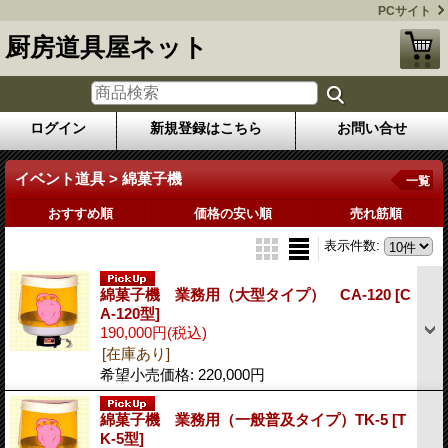
PCサイト
厨房道具屋ネット
ログイン
新規登録はこちら
お問い合せ
イベント道具 > 綿菓子機
一覧
おすすめ順
価格の安い順
売れ筋順
表示件数
:
綿菓子機 業務用（大型タイプ） CA-120
[C
A-120型]
190,000円
(税込)
[在庫あり]
希望小売価格
:
220,000円
綿菓子機 業務用（一般普及タイプ）TK-5
[T
K-5型]