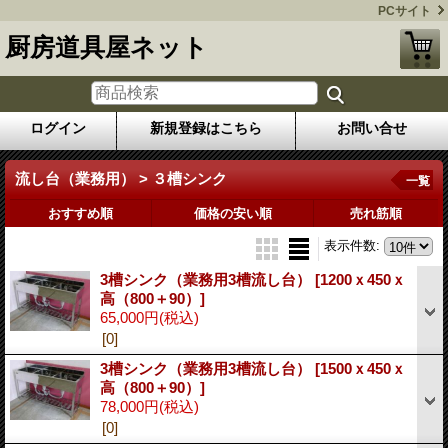
PCサイト
厨房道具屋ネット
ログイン
新規登録はこちら
お問い合せ
流し台（業務用） > ３槽シンク
一覧
おすすめ順
価格の安い順
売れ筋順
表示件数
:
3槽シンク（業務用3槽流し台）
[1200ｘ450ｘ
高（800＋90）]
65,000円
(税込)
[0]
3槽シンク（業務用3槽流し台）
[1500ｘ450ｘ
高（800＋90）]
78,000円
(税込)
[0]