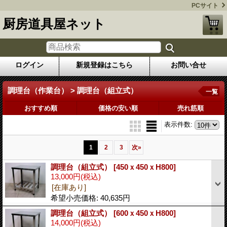
PCサイト
厨房道具屋ネット
ログイン
新規登録はこちら
お問い合せ
調理台（作業台） > 調理台（組立式）
一覧
おすすめ順
価格の安い順
売れ筋順
表示件数
:
1
2
3
次
»
調理台（組立式）
[450ｘ450ｘH800]
13,000円
(税込)
[在庫あり]
希望小売価格
:
40,635円
調理台（組立式）
[600ｘ450ｘH800]
14,000円
(税込)