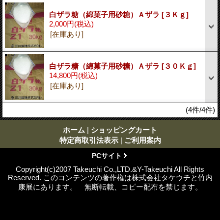
白ザラ糖（綿菓子用砂糖）Ａザラ
[３Ｋｇ]
2,000円
(税込)
[在庫あり]
白ザラ糖（綿菓子用砂糖）Ａザラ
[３０Ｋｇ]
14,800円
(税込)
[在庫あり]
(4件/4件)
ホーム
|
ショッピングカート
特定商取引法表示
|
ご利用案内
PCサイト
Copyright(c)2007 Takeuchi Co.,LTD.&Y-Takeuchi All Rights
Reserved. このコンテンツの著作権は株式会社タケウチと竹内
康展にあります。 無断転載、コピー配布を禁じます。