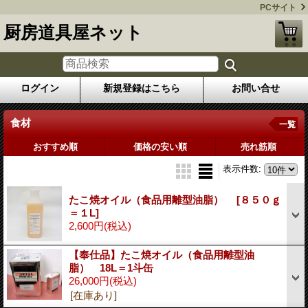
PCサイト
厨房道具屋ネット
ログイン
新規登録はこちら
お問い合せ
食材
一覧
おすすめ順
価格の安い順
売れ筋順
表示件数
:
たこ焼オイル（食品用離型油脂）
[８５０ｇ
＝１L]
2,600円
(税込)
【奉仕品】たこ焼オイル（食品用離型油
脂） 18L＝1斗缶
26,000円
(税込)
[在庫あり]