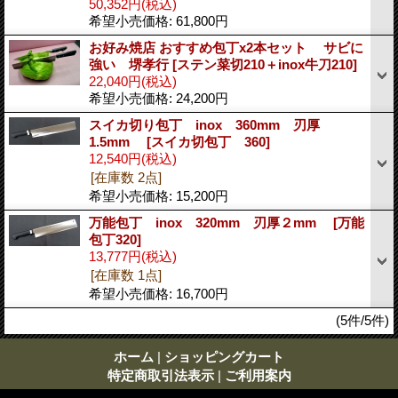
50,352円
(税込)
希望小売価格
:
61,800円
お好み焼店 おすすめ包丁x2本セット サビに
強い 堺孝行
[ステン菜切210＋inox牛刀210]
22,040円
(税込)
希望小売価格
:
24,200円
スイカ切り包丁 inox 360mm 刃厚
1.5mm
[スイカ切包丁 360]
12,540円
(税込)
[在庫数 2点]
希望小売価格
:
15,200円
万能包丁 inox 320mm 刃厚２mm
[万能
包丁320]
13,777円
(税込)
[在庫数 1点]
希望小売価格
:
16,700円
(5件/5件)
ホーム
|
ショッピングカート
特定商取引法表示
|
ご利用案内