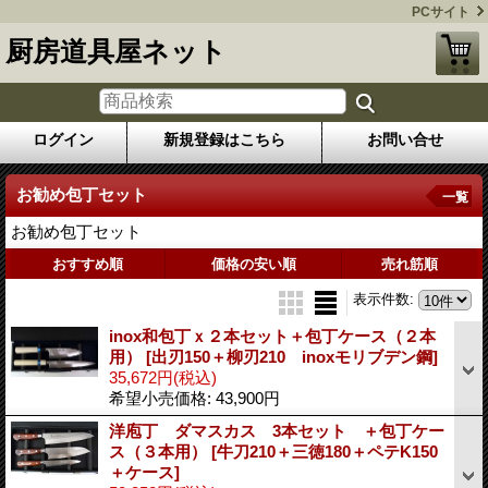
PCサイト
厨房道具屋ネット
ログイン
新規登録はこちら
お問い合せ
お勧め包丁セット
一覧
お勧め包丁セット
おすすめ順
価格の安い順
売れ筋順
表示件数
:
inox和包丁ｘ２本セット＋包丁ケース（２本
用）
[出刃150＋柳刃210 inoxモリブデン鋼]
35,672円
(税込)
希望小売価格
:
43,900円
洋庖丁 ダマスカス 3本セット ＋包丁ケー
ス（３本用）
[牛刀210＋三徳180＋ペテK150
＋ケース]