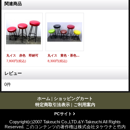
関連商品
丸イス 赤色 即納可
丸イス 黄色・茶色・グリーン・・・・3色選択
7,800円
(税込)
8,300円
(税込)
レビュー
0
件
ホーム
|
ショッピングカート
特定商取引法表示
|
ご利用案内
PCサイト
Copyright(c)2007 Takeuchi Co.,LTD.&Y-Takeuchi All Rights
Reserved. このコンテンツの著作権は株式会社タケウチと竹内