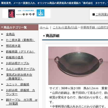
製造直売、メーカー直接仕入れ、オリジナル商品の厨房道具の速攻通販の「株式会社 タケウチ」
ご利用案
商品カテゴリ一覧
ホーム
｜
こだわり道具の1品
>
中華両手鍋（山田打
全商品
商品詳細
たこ焼き器（業務用）
明石焼き器
鉄板焼器（グリドル）
鉄板焼小道具
お好み焼テーブル
もんじゃ焼きテーブル
電気式お好み焼き台
（数量限定）
ユニット 鉄板焼
サイズ：360Фｘ深さ100 厚み1.2ｍｍ 重量1
お好み焼 鉄板焼 カ
＊山田の鉄鍋は、数千回叩いて造るので、鉄
ウンター
材質が変化するので、熱の伝わりが良く、表
鍋テーブル ガス用 or
す。
IH電調
＊中華料理の職人向きのこだわりの鍋です。