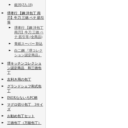
銀河(ZA-18)
堺孝行 【鋼 洋包丁 両
刃】牛刀 三徳 ペテ 筋引
等
堺孝行 【鋼 洋包丁
両刃】牛刀 三徳 ペ
テ 筋引等 (全商品)
青紙スーパー 割込
白二鋼 『堺コレク
ション認定商品』
堺キッチンコレクショ
ン認定商品 和三徳包
丁
左利き用の包丁
グランドシェフ和式包
丁
INOXなないろPC柄
マグロ切り包丁 3サイ
ズ
お勧め包丁セット
三徳包丁（万能包丁）