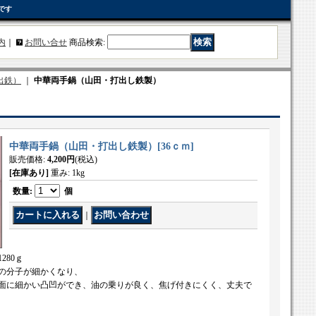
です
内
｜
お問い合せ
商品検索
:
出鉄）
｜
中華両手鍋（山田・打出し鉄製）
中華両手鍋（山田・打出し鉄製）
[
36ｃｍ
]
販売価格
:
4,200円
(税込)
[在庫あり]
重み
:
1kg
数量
:
個
｜
280ｇ
の分子が細かくなり、
面に細かい凸凹ができ、油の乗りが良く、焦げ付きにくく、丈夫で