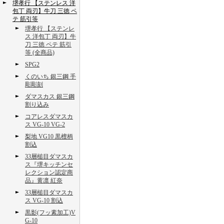
堺孝行 【ステンレス 洋
包丁 両刃】牛刀 三徳 ペ
テ 筋引等
堺孝行 【ステンレ
ス 洋包丁 両刃】牛
刀 三徳 ペテ 筋引
等 (全商品)
SPG2
くのいち 銀三鋼 手
彫彫刻
ダマスカス 銀三鋼
割り込み
コアレスダマスカ
ス VG-10 VG-2
梨地 VG10 黒檀柄
割込
33層槌目ダマスカ
ス『堺キッチンセ
レクション認定商
品』黄凛 紅奈
33層槌目ダマスカ
ス VG-10 割込
黒影(フッ素加工)V
G-10