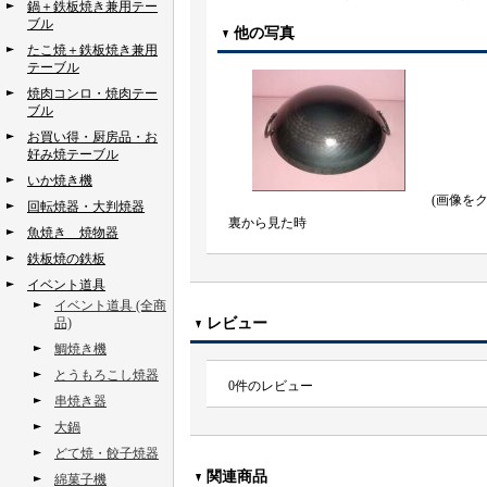
鍋＋鉄板焼き兼用テー
ブル
他の写真
たこ焼＋鉄板焼き兼用
テーブル
焼肉コンロ・焼肉テー
ブル
お買い得・厨房品・お
好み焼テーブル
いか焼き機
(画像を
回転焼器・大判焼器
裏から見た時
魚焼き 焼物器
鉄板焼の鉄板
イベント道具
イベント道具 (全商
品)
レビュー
鯛焼き機
とうもろこし焼器
0
件のレビュー
串焼き器
大鍋
どて焼・餃子焼器
関連商品
綿菓子機