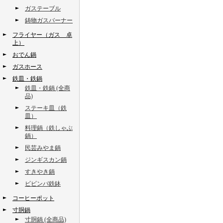
ガステーブル
鋳物ガスバーナー
フライヤー（ガス 卓
上）
おでん鍋
ガスホース
鉄皿・鉄鍋
鉄皿・鉄鍋 (全商
品)
ステーキ皿（鉄
皿）
料理鍋（鉄しゃぶ
鍋）
民芸みやま鍋
ジンギスカン鍋
すきやき鍋
ビビンバ鉄鉢
コーヒーポット
寸胴鍋
寸胴鍋 (全商品)