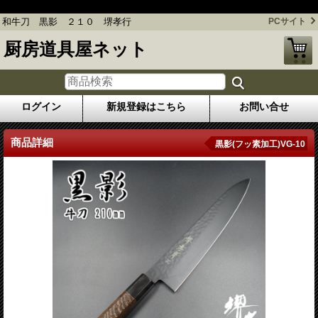
和牛刀 黒影 ２１０ 堺孝行
和牛刀 黒影 ２１０ 堺孝行
PCサイト
厨房道具屋ネット
ログイン
新規登録はこちら
お問い合せ
商品詳細
黒影(フッ素加工)VG-10