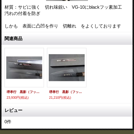
材質：サビに強く 切れ味鋭い VG-10にblackフッ素加工
汚れの付着を防ぎ
しかも 表面に凸凹を作り 切離れ をよくしております
関連商品
堺孝行 黒影（フッ素加工） VG-10 和筋引240ｍｍ
堺孝行 黒影（フッ素加工） VG-10 和剣型三徳160ｍｍ
23,930円
(税込)
21,210円
(税込)
レビュー
0
件