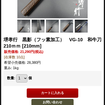
堺孝行 黒影（フッ素加工） VG-10 和牛刀
210ｍｍ
[210mm]
販売価格
:
21,290円
(税込)
[在庫数 10点]
希望小売価格
:
28,380円
重み
:
1kg
数量
:
個