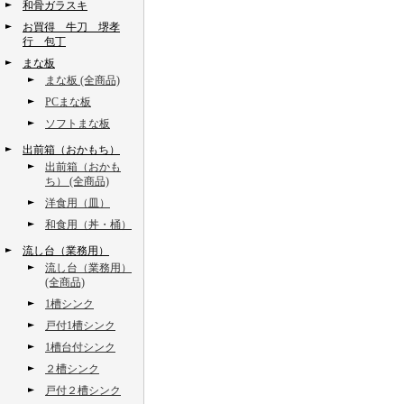
和骨ガラスキ
お買得 牛刀 堺孝
行 包丁
まな板
まな板 (全商品)
PCまな板
ソフトまな板
出前箱（おかもち）
出前箱（おかも
ち） (全商品)
洋食用（皿）
和食用（丼・桶）
流し台（業務用）
流し台（業務用）
(全商品)
1槽シンク
戸付1槽シンク
1槽台付シンク
２槽シンク
戸付２槽シンク