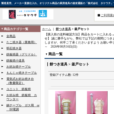
製造直売、メーカー直接仕入れ、オリジナル商品の厨房道具の速攻通販の「株式会社 タケウチ」
ご利用案
商品カテゴリ一覧
ホーム
｜
餅つき道具
> 釜戸セット
【購入前の送料確認方法】商品をカートに入れる→
全商品
せ】 誠に勝手ながら、弊社では下記の期間につき
たこ焼き器（業務用）
しますが、何卒ご了承くださいますよう お願い申し
～ 2026年08月16日(日)
明石焼き器
商品一覧
鉄板焼器（グリドル）
鉄板焼小道具
餅つき道具 > 釜戸セット
お好み焼テーブル
もんじゃ焼きテーブル
登録アイテム数
:
12件
電気式お好み焼き台
（数量限定）
ユニット 鉄板焼
お好み焼 鉄板焼 カ
ウンター
鍋テーブル ガス用 or
IH電調