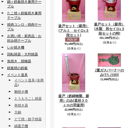
鍋＋鉄板焼き兼用テー
ブル
たこ焼＋鉄板焼き兼用
テーブル
釜戸セット（薪用）
焼肉コンロ・焼肉テー
釜戸セット（薪用）
[木製 和セイロx３
ブル
[アルミ セイロx３
段セットの時]
段セット]
お買い得・厨房品・お
101,500円
(税込)
好み焼テーブル
[在庫あり]
93,100円
(税込)
いか焼き機
[在庫あり]
回転焼器・大判焼器
魚焼き 焼物器
鉄板焼の鉄板
2重ガスバーナーの
イベント道具
み
[TS-210H]
12,000円
(税込)
イベント道具 (全商
品)
鯛焼き機
釜戸（鉄鋳物製、薪
とうもろこし焼器
用）のみ
[直径３０
ｃｍの羽釜用]
串焼き器
42,000円
(税込)
大鍋
[在庫あり]
どて焼・餃子焼器
綿菓子機