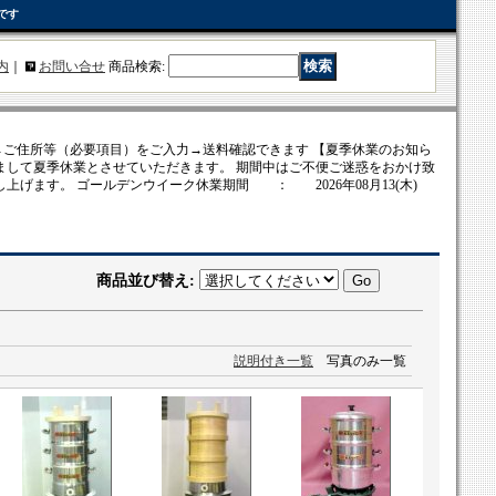
です
内
｜
お問い合せ
商品検索
:
ご住所等（必要項目）をご入力→送料確認できます 【夏季休業のお知ら
まして夏季休業とさせていただきます。 期間中はご不便ご迷惑をおかけ致
上げます。 ゴールデンウイーク休業期間 ： 2026年08月13(木)
商品並び替え
:
説明付き一覧
写真のみ一覧