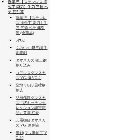
堺孝行 【ステンレス 洋
包丁 両刃】牛刀 三徳 ペ
テ 筋引等
堺孝行 【ステンレ
ス 洋包丁 両刃】牛
刀 三徳 ペテ 筋引
等 (全商品)
SPG2
くのいち 銀三鋼 手
彫彫刻
ダマスカス 銀三鋼
割り込み
コアレスダマスカ
ス VG-10 VG-2
梨地 VG10 黒檀柄
割込
33層槌目ダマスカ
ス『堺キッチンセ
レクション認定商
品』黄凛 紅奈
33層槌目ダマスカ
ス VG-10 割込
黒影(フッ素加工)V
G-10