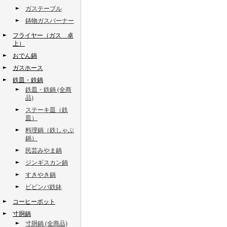
ガステーブル
鋳物ガスバーナー
フライヤー（ガス 卓
上）
おでん鍋
ガスホース
鉄皿・鉄鍋
鉄皿・鉄鍋 (全商
品)
ステーキ皿（鉄
皿）
料理鍋（鉄しゃぶ
鍋）
民芸みやま鍋
ジンギスカン鍋
すきやき鍋
ビビンバ鉄鉢
コーヒーポット
寸胴鍋
寸胴鍋 (全商品)