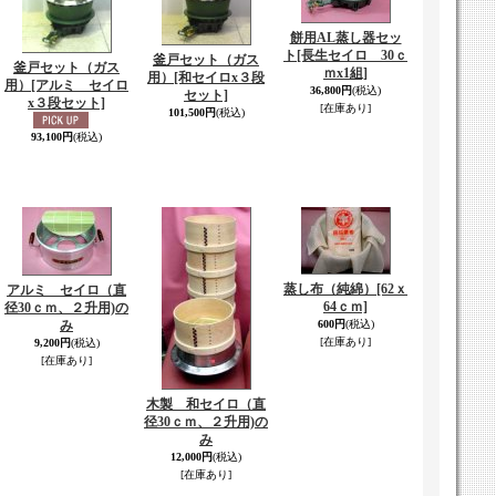
餅用AL蒸し器セッ
ト
[長生セイロ 30ｃ
釜戸セット（ガス
釜戸セット（ガス
ｍx1組]
用）
[和セイロx３段
用）
[アルミ セイロ
36,800円
(税込)
セット]
x３段セット]
[在庫あり]
101,500円
(税込)
93,100円
(税込)
蒸し布（純綿）
[62ｘ
アルミ セイロ（直
64ｃｍ]
径30ｃｍ、２升用)の
み
600円
(税込)
[在庫あり]
9,200円
(税込)
[在庫あり]
木製 和セイロ（直
径30ｃｍ、２升用)の
み
12,000円
(税込)
[在庫あり]