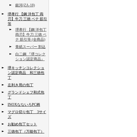
銀河(ZA-18)
堺孝行 【鋼 洋包丁 両
刃】牛刀 三徳 ペテ 筋引
等
堺孝行 【鋼 洋包丁
両刃】牛刀 三徳 ペ
テ 筋引等 (全商品)
青紙スーパー 割込
白二鋼 『堺コレク
ション認定商品』
堺キッチンコレクショ
ン認定商品 和三徳包
丁
左利き用の包丁
グランドシェフ和式包
丁
INOXなないろPC柄
マグロ切り包丁 3サイ
ズ
お勧め包丁セット
三徳包丁（万能包丁）