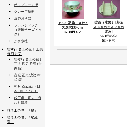
ポップコーン機
クレープ焼器
爆弾焼き器
釜蓋（木製）
[直径
アルミ羽釜 ４サイ
フレンチドッグ
３３ｃｍ＝３０ｃｍ
ズ選択
[30ｃｍ]
（韓国チーズドッ
釜用]
15,000円
(税込)
グ）
5,500円
(税込)
[在庫あり]
かき氷機
堺孝行 名工の包丁 正夫
柳刃 片刃
堺孝行 名工の包丁
正夫 柳刃 片刃 (全
商品)
富嶽 正夫 波紋 本
焼 鏡
斬月 Zangetu （日
本刀のような）
銀三鋼 正夫（柳
刃）鏡磨
堺名工の包丁「焔」
堺名工の包丁「焔紅
蓮」