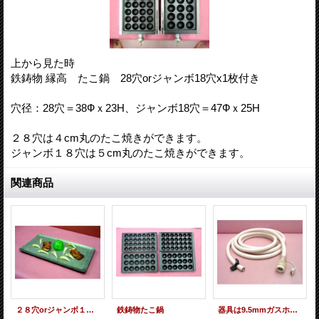
上から見た時
鉄鋳物 縁高 たこ鍋 28穴orジャンボ18穴x1枚付き
穴径：28穴＝38Фｘ23H、ジャンボ18穴＝47Фｘ25H
２８穴は４cm丸のたこ焼きができます。
ジャンボ１８穴は５cm丸のたこ焼きができます。
関連商品
２８穴orジャンボ１８穴たこ鍋ｘ１枚サイズの「黒プレス鉄板」
鉄鋳物たこ鍋
器具は9.5mmガスホース直差しで、壁側がカチット式の時