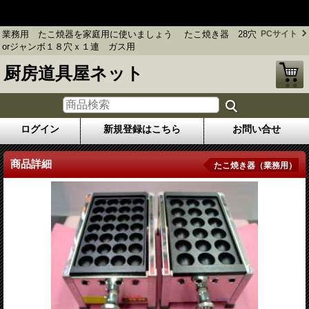
業務用 たこ焼器を家庭用に使いましょう たこ焼き器 28穴or
ジャンボ１８穴ｘ１連 ガス用
業務用 たこ焼器を家庭用に使いましょう たこ焼き器 28穴
PCサイト
orジャンボ１８穴ｘ１連 ガス用
厨房道具屋ネット
ログイン
新規登録はこちら
お問い合せ
商品詳細
たこ焼き器（業務用）