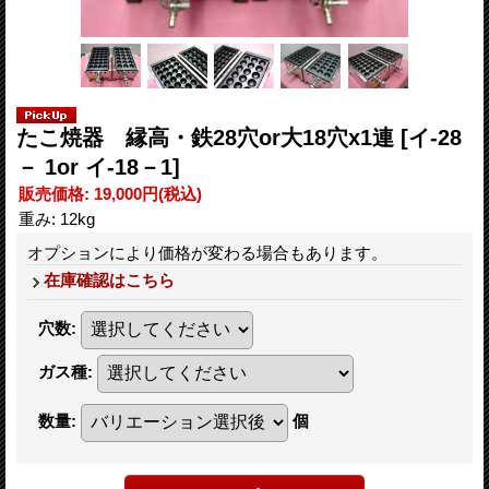
たこ焼器 縁高・鉄28穴or大18穴x1連
[イ‐28
－ 1or イ‐18－1]
販売価格
:
19,000円
(税込)
重み
:
12kg
オプションにより価格が変わる場合もあります。
在庫確認はこちら
穴数
:
ガス種
:
数量
:
個