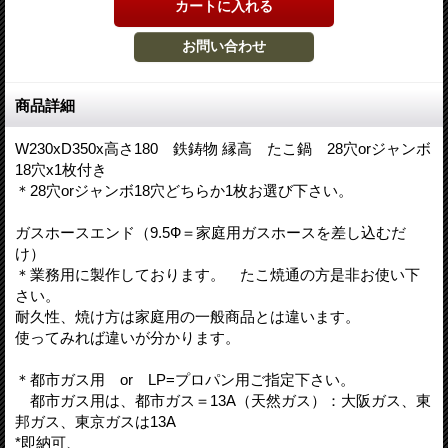
商品詳細
W230xD350x高さ180 鉄鋳物 縁高 たこ鍋 28穴orジャンボ
18穴x1枚付き
＊28穴orジャンボ18穴どちらか1枚お選び下さい。
ガスホースエンド（9.5Ф＝家庭用ガスホースを差し込むだ
け）
＊業務用に製作しております。 たこ焼通の方是非お使い下
さい。
耐久性、焼け方は家庭用の一般商品とは違います。
使ってみれば違いが分かります。
＊都市ガス用 or LP=プロパン用ご指定下さい。
都市ガス用は、都市ガス＝13A（天然ガス）：大阪ガス、東
邦ガス、東京ガスは13A
*即納可、