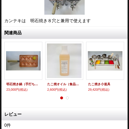
カンテキは 明石焼き８穴と兼用で使えます
関連商品
明石焼き鍋（手打ち銅板）
たこ焼オイル（食品用離型油脂）
たこ焼き小道具
23,000円
(税込)
2,600円
(税込)
29,420円
(税込)
レビュー
0
件