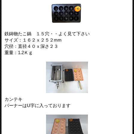
鉄鋳物たこ鍋 １５穴・・よく見て下さい
サイズ：１６２ｘ２５２mm
穴径：直径４０ｘ深さ２３
重量：1.2Ｋｇ
カンテキ
バーナーはU字に入っております