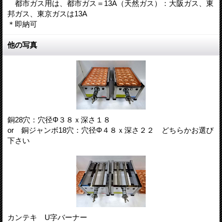
都市ガス用は、都市ガス＝13A（天然ガス）：大阪ガス、東
邦ガス、東京ガスは13A
＊即納可
他の写真
銅28穴：穴径Φ３８ｘ深さ１８
or 銅ジャンボ18穴：穴径Φ４８ｘ深さ２２ どちらかお選び
下さい
カンテキ U字バーナー