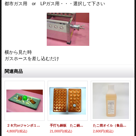
都市ガス用 or LPガス用・・・選択して下さい
横から見た時
ガスホースを差し込むだけ
関連商品
２８穴orジャンボ１８穴たこ鍋ｘ１枚サイズの「黒プレス鉄板」
手打ち銅板 たこ鍋 予備用
たこ焼オイル（食品用離型油脂）
4,800円
(税込)
21,000円
(税込)
2,600円
(税込)