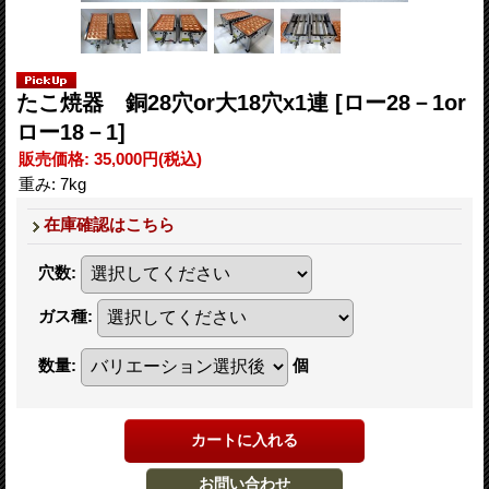
たこ焼器 銅28穴or大18穴x1連
[ロー28－1or
ロー18－1]
販売価格
:
35,000円
(税込)
重み
:
7kg
在庫確認はこちら
穴数
:
ガス種
:
数量
:
個