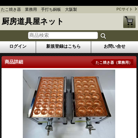
たこ焼き器 業務用 手打ち銅板 大阪製
たこ焼き器 業務用 手打ち銅板 大阪製
PCサイト
厨房道具屋ネット
ログイン
新規登録はこちら
お問い合せ
商品詳細
たこ焼き器（業務用）