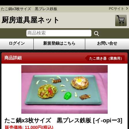
たこ鍋x3枚サイズ 黒プレス鉄板
たこ鍋x3枚サイズ 黒プレス鉄板
PCサイト
厨房道具屋ネット
ログイン
新規登録はこちら
お問い合せ
商品詳細
たこ焼き器（業務用）
たこ鍋x3枚サイズ 黒プレス鉄板
[イ-opiー3]
販売価格
:
11,000円
(税込)