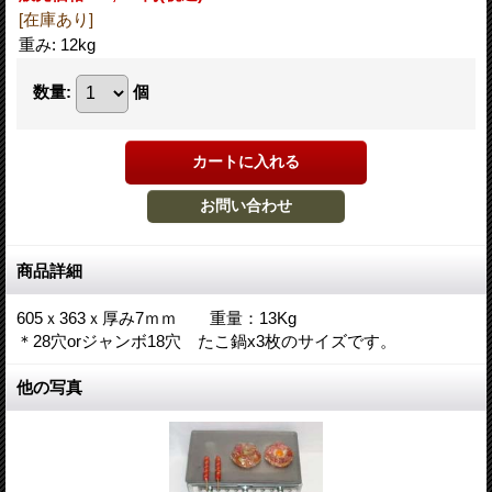
[在庫あり]
重み
:
12kg
数量
:
個
商品詳細
605ｘ363ｘ厚み7ｍｍ 重量：13Kg
＊28穴orジャンボ18穴 たこ鍋x3枚のサイズです。
他の写真