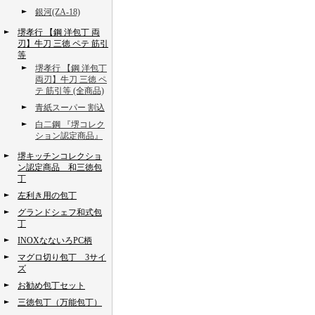
銀河(ZA-18)
堺孝行 【鋼 洋包丁 両
刃】牛刀 三徳 ペテ 筋引
等
堺孝行 【鋼 洋包丁
両刃】牛刀 三徳 ペ
テ 筋引等 (全商品)
青紙スーパー 割込
白二鋼 『堺コレク
ション認定商品』
堺キッチンコレクショ
ン認定商品 和三徳包
丁
左利き用の包丁
グランドシェフ和式包
丁
INOXなないろPC柄
マグロ切り包丁 3サイ
ズ
お勧め包丁セット
三徳包丁（万能包丁）