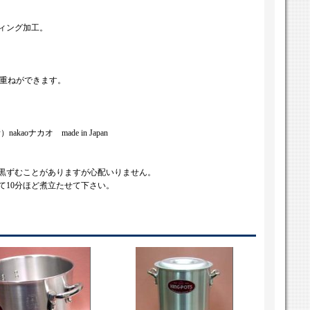
ィング加工。
み重ねができます。
oナカオ made in Japan
黒ずむことがありますが心配いりません。
て10分ほど煮立たせて下さい。