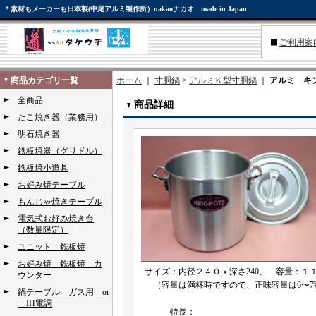
＊素材もメーカーも日本製(中尾アルミ製作所）nakaoナカオ made in Japan
ご利用案
商品カテゴリ一覧
ホーム
｜
寸胴鍋
>
アルミＫ型寸胴鍋
｜
アルミ キ
全商品
商品詳細
たこ焼き器（業務用）
明石焼き器
鉄板焼器（グリドル）
鉄板焼小道具
お好み焼テーブル
もんじゃ焼きテーブル
電気式お好み焼き台
（数量限定）
ユニット 鉄板焼
お好み焼 鉄板焼 カ
サイズ：内径２４０ｘ深さ240、 容量：１
ウンター
（容量は満杯時ですので、正味容量は6〜7
鍋テーブル ガス用 or
IH電調
特長：