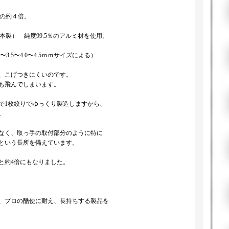
鉄の約４倍。
日本製） 純度99.5％のアルミ材を使用。
〜3.5〜4.0〜4.5ｍｍサイズによる）
、こげつきにくいのです。
も飛んでしまいます。
で1枚絞りでゆっくり製造しますから、
。
なく、取っ手の取付部分のように特に
という長所を備えています。
と約4倍にもなりました。
、プロの酷使に耐え、長持ちする製品を