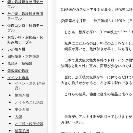
鍋＋鉄板焼き兼用テー
ブル
(1)熱源がガスならアルミが最高。熱伝導は
たこ焼＋鉄板焼き兼用
テーブル
(2)新素材を採用。 神戸製鋼ＡＬ1100Ｐ（
焼肉コンロ・焼肉テー
ブル
しかも、板厚が厚い（3.0mm以上〜3.2〜3.3
お買い得・厨房品・お
好み焼テーブル
板厚にこだわるのは、料理のムラをなくし
鍋底が薄いと、焦げ付きが早く、味も香り
いか焼き機
回転焼器・大判焼器
日本で最大級の能力を持つドローイング機
魚焼き 焼物器
強靭さと耐久性に富み、変形が少ないのです
鉄板焼の鉄板
更に、加工後の板厚が均一に保てるだけで
イベント道具
大きな負担がかかるところは厚く製作できる
イベント道具 (全商
品)
これらの結果、強度は従来の製品と比べる
鯛焼き機
とうもろこし焼器
串焼き器
大鍋
最近安いアルミ寸胴が出回っておりますが
お使い下さい。
どて焼・餃子焼器
綿菓子機