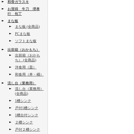
和骨ガラスキ
お買得 牛刀 堺孝
行 包丁
まな板
まな板 (全商品)
PCまな板
ソフトまな板
出前箱（おかもち）
出前箱（おかも
ち） (全商品)
洋食用（皿）
和食用（丼・桶）
流し台（業務用）
流し台（業務用）
(全商品)
1槽シンク
戸付1槽シンク
1槽台付シンク
２槽シンク
戸付２槽シンク