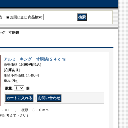
内
｜
お問い合せ
商品検索
:
ング 寸胴鍋
アルミ キング 寸胴鍋
[
２４ｃｍ
]
販売価格
:
10,800円
(税込)
[在庫あり]
希望小売価格
:
14,400円
重み
:
2kg
数量
:
個
｜
１．０Ｌ 、 板厚：３．０ｍｍ
割と考えて下さい）