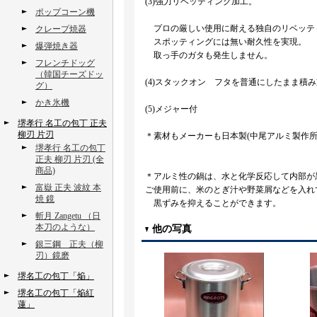
(3)強力リベッティング加工。
ポップコーン機
プロの厳しい使用に耐える独自のリベッテ
クレープ焼器
スポッティングには無い耐久性を実現。
爆弾焼き器
取っ手のガタも発生しません。
フレンチドッグ
（韓国チーズドッ
(4)スタックオン フタを普通にしたまま積
グ）
かき氷機
(5)メジャー付
堺孝行 名工の包丁 正夫
柳刃 片刃
＊素材もメーカーも日本製(中尾アルミ製作所）naka
堺孝行 名工の包丁
正夫 柳刃 片刃 (全
商品)
＊アルミ性の鍋は、水と化学反応して内部が
富嶽 正夫 波紋 本
ご使用前に、米のとぎ汁や野菜屑などを入れ
焼 鏡
黒ずみを抑えることができます。
斬月 Zangetu （日
本刀のような）
他の写真
銀三鋼 正夫（柳
刃）鏡磨
堺名工の包丁「焔」
堺名工の包丁「焔紅
蓮」