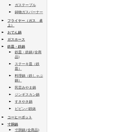
ガステーブル
鋳物ガスバーナー
フライヤー（ガス 卓
上）
おでん鍋
ガスホース
鉄皿・鉄鍋
鉄皿・鉄鍋 (全商
品)
ステーキ皿（鉄
皿）
料理鍋（鉄しゃぶ
鍋）
民芸みやま鍋
ジンギスカン鍋
すきやき鍋
ビビンバ鉄鉢
コーヒーポット
寸胴鍋
寸胴鍋 (全商品)