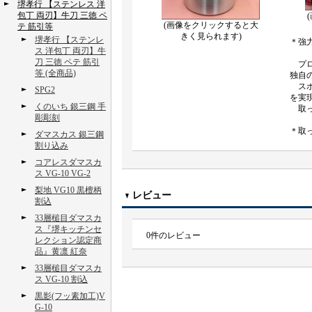
堺孝行 【ステンレス 洋
包丁 両刃】牛刀 三徳 ペ
(画像をクリックすると大
テ 筋引等
きく見られます)
堺孝行 【ステンレ
＊強
ス 洋包丁 両刃】牛
刀 三徳 ペテ 筋引
プロ
等 (全商品)
独自
スポ
SPG2
を実
くのいち 銀三鋼 手
取っ
彫彫刻
＊取
ダマスカス 銀三鋼
割り込み
コアレスダマスカ
ス VG-10 VG-2
梨地 VG10 黒檀柄
レビュー
割込
33層槌目ダマスカ
ス『堺キッチンセ
0
件のレビュー
レクション認定商
品』黄凛 紅奈
33層槌目ダマスカ
ス VG-10 割込
黒影(フッ素加工)V
G-10