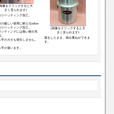
(画像をクリックすると大
きく見られます)
力リベッティング加工。
の厳しい使用に耐えるnakao
のリベッティング加工。
(画像をクリックすると大
ッティングには無い耐久性
きく見られます)
現。
蓋をしたまま、積み重ねができま
手のガタも発生しません。
す。
っ手が違います。