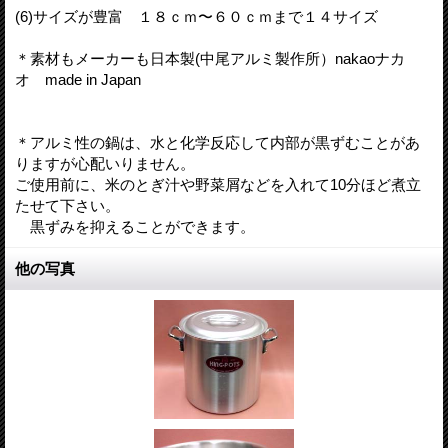
(6)サイズが豊富 １８ｃｍ〜６０ｃｍまで１４サイズ
＊素材もメーカーも日本製(中尾アルミ製作所）nakaoナカ
オ made in Japan
＊アルミ性の鍋は、水と化学反応して内部が黒ずむことがあ
りますが心配いりません。
ご使用前に、米のとぎ汁や野菜屑などを入れて10分ほど煮立
たせて下さい。
黒ずみを抑えることができます。
他の写真