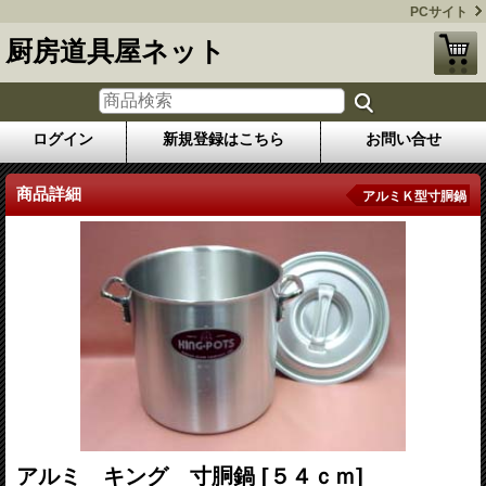
PCサイト
厨房道具屋ネット
ログイン
新規登録はこちら
お問い合せ
商品詳細
アルミＫ型寸胴鍋
アルミ キング 寸胴鍋
[５４ｃｍ]