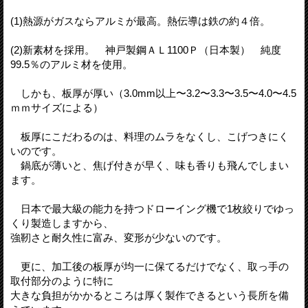
(1)熱源がガスならアルミが最高。熱伝導は鉄の約４倍。
(2)新素材を採用。 神戸製鋼ＡＬ1100Ｐ（日本製） 純度
99.5％のアルミ材を使用。
しかも、板厚が厚い（3.0mm以上〜3.2〜3.3〜3.5〜4.0〜4.5
ｍｍサイズによる）
板厚にこだわるのは、料理のムラをなくし、こげつきにく
いのです。
鍋底が薄いと、焦げ付きが早く、味も香りも飛んでしまい
ます。
日本で最大級の能力を持つドローイング機で1枚絞りでゆっ
くり製造しますから、
強靭さと耐久性に富み、変形が少ないのです。
更に、加工後の板厚が均一に保てるだけでなく、取っ手の
取付部分のように特に
大きな負担がかかるところは厚く製作できるという長所を備