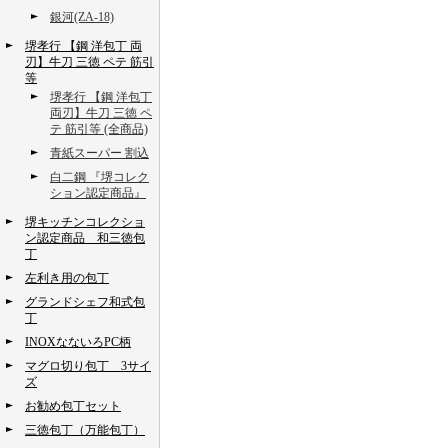
銀河(ZA-18)
堺孝行 【鋼 洋包丁 両
刃】牛刀 三徳 ペテ 筋引
等
堺孝行 【鋼 洋包丁
両刃】牛刀 三徳 ペ
テ 筋引等 (全商品)
青紙スーパー 割込
白二鋼 『堺コレク
ション認定商品』
堺キッチンコレクショ
ン認定商品 和三徳包
丁
左利き用の包丁
グランドシェフ和式包
丁
INOXなないろPC柄
マグロ切り包丁 3サイ
ズ
お勧め包丁セット
三徳包丁（万能包丁）