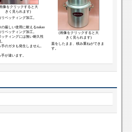
(画像をクリックすると大
きく見られます)
力リベッティング加工。
の厳しい使用に耐えるnakao
のリベッティング加工。
(画像をクリックすると大
ッティングには無い耐久性
きく見られます)
現。
蓋をしたまま、積み重ねができま
手のガタも発生しません。
す。
っ手が違います。