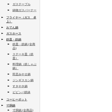
ガステーブル
鋳物ガスバーナー
フライヤー（ガス 卓
上）
おでん鍋
ガスホース
鉄皿・鉄鍋
鉄皿・鉄鍋 (全商
品)
ステーキ皿（鉄
皿）
料理鍋（鉄しゃぶ
鍋）
民芸みやま鍋
ジンギスカン鍋
すきやき鍋
ビビンバ鉄鉢
コーヒーポット
寸胴鍋
寸胴鍋 (全商品)