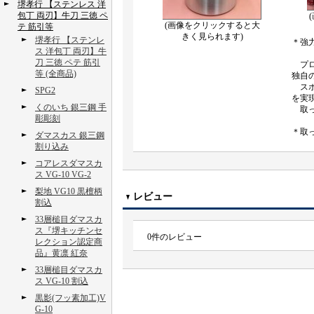
堺孝行 【ステンレス 洋
包丁 両刃】牛刀 三徳 ペ
(画像をクリックすると大
テ 筋引等
きく見られます)
堺孝行 【ステンレ
＊強
ス 洋包丁 両刃】牛
刀 三徳 ペテ 筋引
プロ
等 (全商品)
独自
スポ
SPG2
を実
くのいち 銀三鋼 手
取っ
彫彫刻
＊取
ダマスカス 銀三鋼
割り込み
コアレスダマスカ
ス VG-10 VG-2
梨地 VG10 黒檀柄
レビュー
割込
33層槌目ダマスカ
ス『堺キッチンセ
0
件のレビュー
レクション認定商
品』黄凛 紅奈
33層槌目ダマスカ
ス VG-10 割込
黒影(フッ素加工)V
G-10