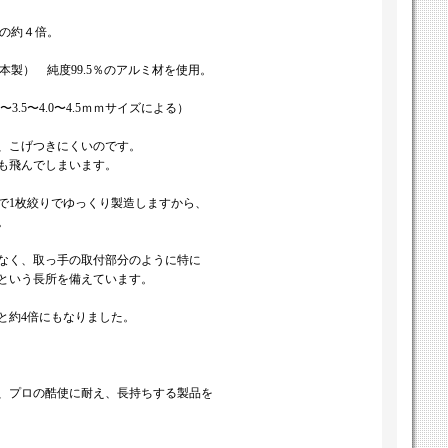
鉄の約４倍。
日本製） 純度99.5％のアルミ材を使用。
〜3.5〜4.0〜4.5ｍｍサイズによる）
、こげつきにくいのです。
も飛んでしまいます。
で1枚絞りでゆっくり製造しますから、
。
なく、取っ手の取付部分のように特に
という長所を備えています。
と約4倍にもなりました。
、プロの酷使に耐え、長持ちする製品を