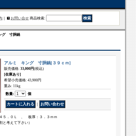
内
｜
お問い合せ
商品検索
:
ング 寸胴鍋
アルミ キング 寸胴鍋
[
３９ｃｍ
]
販売価格
:
33,000円
(税込)
[在庫あり]
希望小売価格
:
43,900円
重み
:
11kg
数量
:
個
｜
４５．０Ｌ 、 板厚：３．３ｍｍ
割と考えて下さい）