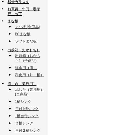
和骨ガラスキ
お買得 牛刀 堺孝
行 包丁
まな板
まな板 (全商品)
PCまな板
ソフトまな板
出前箱（おかもち）
出前箱（おかも
ち） (全商品)
洋食用（皿）
和食用（丼・桶）
流し台（業務用）
流し台（業務用）
(全商品)
1槽シンク
戸付1槽シンク
1槽台付シンク
２槽シンク
戸付２槽シンク