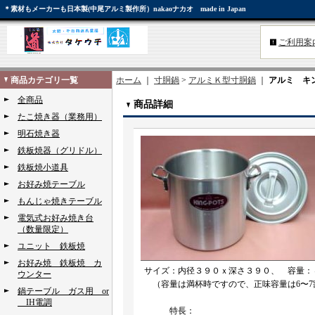
＊素材もメーカーも日本製(中尾アルミ製作所）nakaoナカオ made in Japan
ご利用案
商品カテゴリ一覧
ホーム
｜
寸胴鍋
>
アルミＫ型寸胴鍋
｜
アルミ キ
全商品
商品詳細
たこ焼き器（業務用）
明石焼き器
鉄板焼器（グリドル）
鉄板焼小道具
お好み焼テーブル
もんじゃ焼きテーブル
電気式お好み焼き台
（数量限定）
ユニット 鉄板焼
お好み焼 鉄板焼 カ
サイズ：内径３９０ｘ深さ３９０、 容量：
ウンター
（容量は満杯時ですので、正味容量は6〜7
鍋テーブル ガス用 or
IH電調
特長：