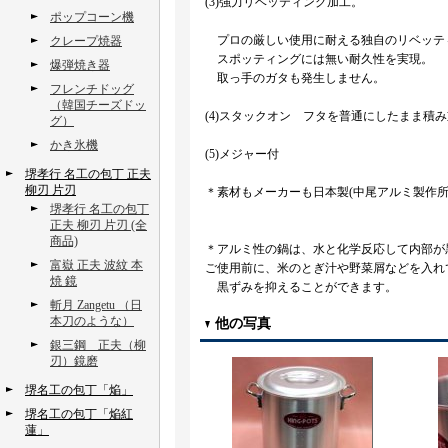
(3)強力リベッティング加工。
ポップコーン機
プロの厳しい使用に耐える独自のリベッテ
クレープ焼器
スポッティングには無い耐久性を実現。
爆弾焼き器
取っ手のガタも発生しません。
フレンチドッグ
（韓国チーズドッ
(4)スタックオン フタを普通にしたまま積
グ）
かき氷機
(5)メジャー付
堺孝行 名工の包丁 正夫
柳刃 片刃
＊素材もメーカーも日本製(中尾アルミ製作所）naka
堺孝行 名工の包丁
正夫 柳刃 片刃 (全
商品)
＊アルミ性の鍋は、水と化学反応して内部が
富嶽 正夫 波紋 本
ご使用前に、米のとぎ汁や野菜屑などを入れ
焼 鏡
黒ずみを抑えることができます。
斬月 Zangetu （日
本刀のような）
他の写真
銀三鋼 正夫（柳
刃）鏡磨
堺名工の包丁「焔」
堺名工の包丁「焔紅
蓮」