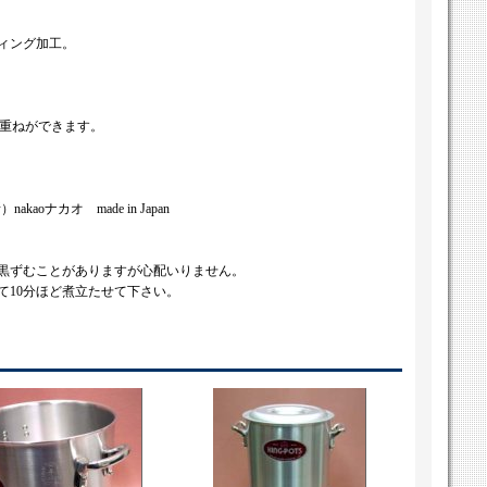
ィング加工。
み重ねができます。
oナカオ made in Japan
黒ずむことがありますが心配いりません。
て10分ほど煮立たせて下さい。