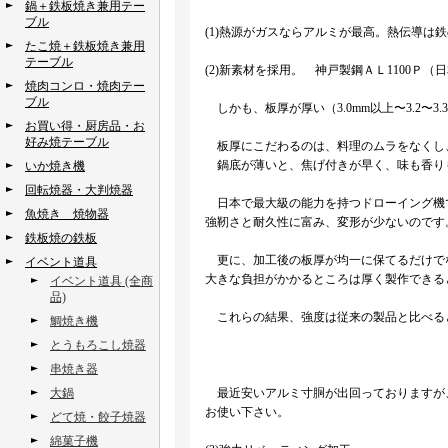
鍋＋鉄板焼き兼用テー
ブル
(1)熱源がガスならアルミが最高。熱伝導は
たこ焼＋鉄板焼き兼用
テーブル
(2)新素材を採用。 神戸製鋼ＡＬ1100Ｐ（
焼肉コンロ・焼肉テー
ブル
しかも、板厚が厚い（3.0mm以上〜3.2〜3.3
お買い得・厨房品・お
好み焼テーブル
板厚にこだわるのは、料理のムラをなくし
鍋底が薄いと、焦げ付きが早く、味も香り
いか焼き機
回転焼器・大判焼器
日本で最大級の能力を持つドローイング機
魚焼き 焼物器
強靭さと耐久性に富み、変形が少ないのです
鉄板焼の鉄板
更に、加工後の板厚が均一に保てるだけで
イベント道具
大きな負担がかかるところは厚く製作できる
イベント道具 (全商
品)
これらの結果、強度は従来の製品と比べる
鯛焼き機
とうもろこし焼器
串焼き器
大鍋
最近安いアルミ寸胴が出回っておりますが
お使い下さい。
どて焼・餃子焼器
綿菓子機