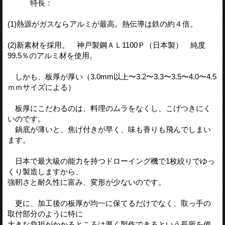
特長：
(1)熱源がガスならアルミが最高。熱伝導は鉄の約４倍。
(2)新素材を採用。 神戸製鋼ＡＬ1100Ｐ（日本製） 純度
99.5％のアルミ材を使用。
しかも、板厚が厚い（3.0mm以上〜3.2〜3.3〜3.5〜4.0〜4.5
ｍｍサイズによる）
板厚にこだわるのは、料理のムラをなくし、こげつきにく
いのです。
鍋底が薄いと、焦げ付きが早く、味も香りも飛んでしまい
ます。
日本で最大級の能力を持つドローイング機で1枚絞りでゆっ
くり製造しますから、
強靭さと耐久性に富み、変形が少ないのです。
更に、加工後の板厚が均一に保てるだけでなく、取っ手の
取付部分のように特に
大きな負担がかかるところは厚く製作できるという長所を備