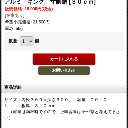
アルミ キング 寸胴鍋
[３０ｃｍ]
販売価格
:
16,000円
(税込)
[在庫あり]
希望小売価格
:
21,500円
重み
:
5kg
数量
:
個
商品詳細
サイズ：内径３００ｘ深さ３００、 容量：２０．０
Ｌ 、 板厚：３．０ｍｍ
（容量は満杯時ですので、正味容量は6〜7割と考えて下さ
い）