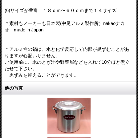
(6)サイズが豊富 １８ｃｍ〜６０ｃｍまで１４サイズ
＊素材もメーカーも日本製(中尾アルミ製作所）nakaoナカ
オ made in Japan
＊アルミ性の鍋は、水と化学反応して内部が黒ずむことがあ
りますが心配いりません。
ご使用前に、米のとぎ汁や野菜屑などを入れて10分ほど煮立
たせて下さい。
黒ずみを抑えることができます。
他の写真