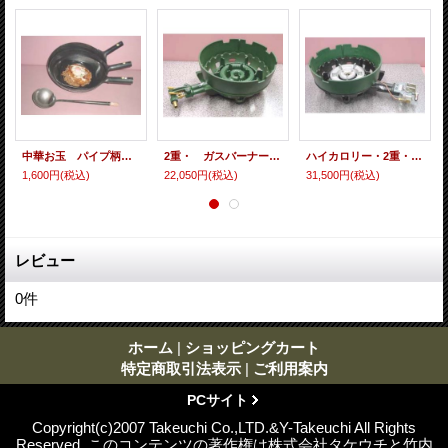
中華お玉 パイプ柄 鉄製 中サイズ
2重・ ガスバーナー・浅型上置（中華五徳セット）付き 鉄鋳物製
ハイカロリー・2重・種火付 ガスバーナー・浅型上置（中華五徳セット）付き
1,600円
(税込)
22,050円
(税込)
31,500円
(税込)
レビュー
0
件
ホーム
|
ショッピングカート
特定商取引法表示
|
ご利用案内
PCサイト
Copyright(c)2007 Takeuchi Co.,LTD.&Y-Takeuchi All Rights
Reserved. このコンテンツの著作権は株式会社タケウチと竹内