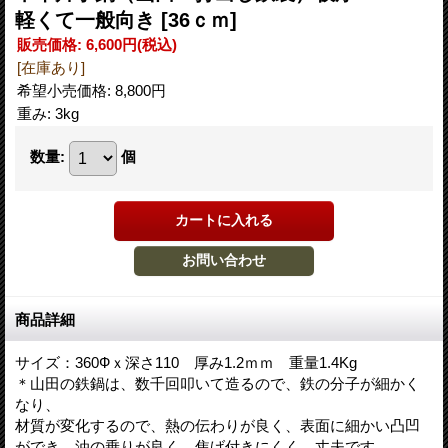
軽くて一般向き
[36ｃｍ]
販売価格
:
6,600円
(税込)
[在庫あり]
希望小売価格
:
8,800円
重み
:
3kg
数量
:
個
商品詳細
サイズ：360Фｘ深さ110 厚み1.2ｍｍ 重量1.4Kg
＊山田の鉄鍋は、数千回叩いて造るので、鉄の分子が細かく
なり、
材質が変化するので、熱の伝わりが良く、表面に細かい凸凹
ができ、油の乗りが良く、焦げ付きにくく、丈夫です。