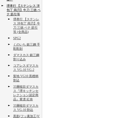
堺孝行 【ステンレス 洋
包丁 両刃】牛刀 三徳 ペ
テ 筋引等
堺孝行 【ステンレ
ス 洋包丁 両刃】牛
刀 三徳 ペテ 筋引
等 (全商品)
SPG2
くのいち 銀三鋼 手
彫彫刻
ダマスカス 銀三鋼
割り込み
コアレスダマスカ
ス VG-10 VG-2
梨地 VG10 黒檀柄
割込
33層槌目ダマスカ
ス『堺キッチンセ
レクション認定商
品』黄凛 紅奈
33層槌目ダマスカ
ス VG-10 割込
黒影(フッ素加工)V