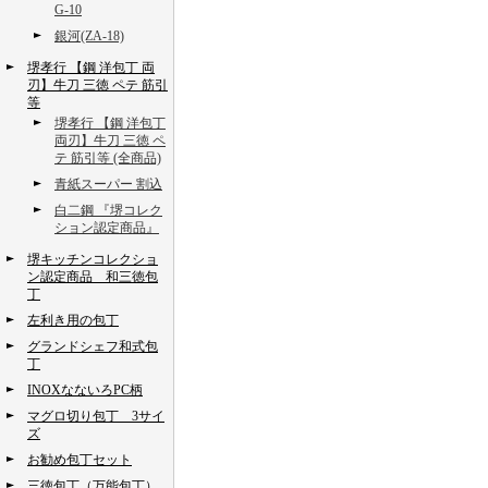
G-10
銀河(ZA-18)
堺孝行 【鋼 洋包丁 両
刃】牛刀 三徳 ペテ 筋引
等
堺孝行 【鋼 洋包丁
両刃】牛刀 三徳 ペ
テ 筋引等 (全商品)
青紙スーパー 割込
白二鋼 『堺コレク
ション認定商品』
堺キッチンコレクショ
ン認定商品 和三徳包
丁
左利き用の包丁
グランドシェフ和式包
丁
INOXなないろPC柄
マグロ切り包丁 3サイ
ズ
お勧め包丁セット
三徳包丁（万能包丁）