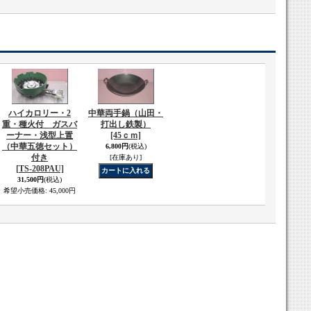
ハイカロリー・2
中華両手鍋（山田・
重・種火付 ガスバ
打出し鉄製）
ーナー・浅型上置
[45ｃｍ]
（中華五徳セット）
6,800円
(税込)
付き
[在庫あり]
[TS-208PAU]
31,500円
(税込)
希望小売価格
:
45,000円