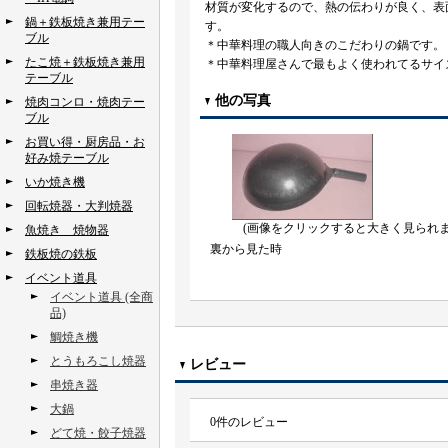
材質が変化するので、熱の伝わりが良く、表
鍋＋鉄板焼き兼用テー
す。
ブル
＊中華料理の職人向きのこだわりの鍋です。
たこ焼＋鉄板焼き兼用
＊中華料理屋さんで最もよく使われてるサイズ
テーブル
他の写真
焼肉コンロ・焼肉テー
ブル
お買い得・厨房品・お
好み焼テーブル
いか焼き機
回転焼器・大判焼器
(画像をクリックすると大きく見られま
魚焼き 焼物器
裏から見た時
鉄板焼の鉄板
イベント道具
イベント道具 (全商
品)
鯛焼き機
とうもろこし焼器
レビュー
串焼き器
大鍋
0
件のレビュー
どて焼・餃子焼器