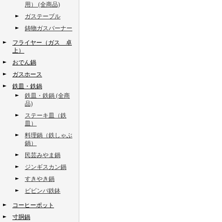
用） (全商品)
ガステーブル
鋳物ガスバーナー
フライヤー（ガス 卓
上）
おでん鍋
ガスホース
鉄皿・鉄鍋
鉄皿・鉄鍋 (全商
品)
ステーキ皿（鉄
皿）
料理鍋（鉄しゃぶ
鍋）
民芸みやま鍋
ジンギスカン鍋
すきやき鍋
ビビンバ鉄鉢
コーヒーポット
寸胴鍋