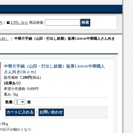
内
｜
お問い合せ
商品検索
:
出鉄）
｜
中華片手鍋（山田・打出し鉄製）板厚1.6ｍｍ中華職人さん向き
中華片手鍋（山田・打出し鉄製）板厚1.6ｍｍ中華職人
さん向き
[
36ｃｍ
]
販売価格
:
7,200円
(税込)
[在庫あり]
希望小売価格
:
9,600円
重み
:
3kg
数量
:
個
｜
8Kg
の分子が細かくなり、