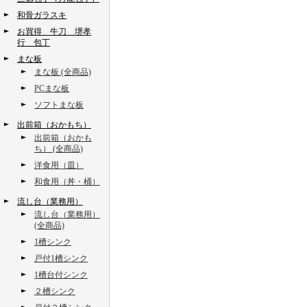
和骨ガラスキ
お買得 牛刀 堺孝
行 包丁
まな板
まな板 (全商品)
PCまな板
ソフトまな板
出前箱（おかもち）
出前箱（おかも
ち） (全商品)
洋食用（皿）
和食用（丼・桶）
流し台（業務用）
流し台（業務用）
(全商品)
1槽シンク
戸付1槽シンク
1槽台付シンク
２槽シンク