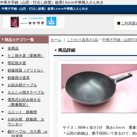
中華片手鍋（山田・打出し鉄製）板厚1.6ｍｍ中華職人さん向き
中華片手鍋（山田・打出し鉄製）板厚1.6ｍｍ中華職人さん向き
ご利用案
商品カテゴリ一覧
ホーム
｜
こだわり道具の1品
>
中華片手鍋（山田打
全商品
商品詳細
たこ焼き器（業務用）
明石焼き器
鉄板焼器（グリドル）
鉄板焼小道具
お好み焼テーブル
もんじゃ焼きテーブル
電気式お好み焼き台
（数量限定）
ユニット 鉄板焼
お好み焼 鉄板焼 カ
ウンター
サイズ：360Фｘ深さ110 厚み1.6ｍｍ 重量1.
鍋テーブル ガス用 or
＊山田の鉄鍋は、数千回叩いて造るので、鉄
IH電調