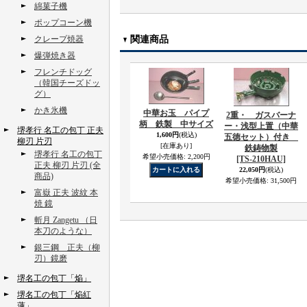
綿菓子機
ポップコーン機
クレープ焼器
関連商品
爆弾焼き器
フレンチドッグ
（韓国チーズドッ
グ）
かき氷機
中華お玉 パイプ
2重・ ガスバーナ
柄 鉄製 中サイズ
ー・浅型上置（中華
堺孝行 名工の包丁 正夫
1,600円
(税込)
五徳セット）付き
柳刃 片刃
[在庫あり]
鉄鋳物製
堺孝行 名工の包丁
希望小売価格
:
2,200円
[TS-210HAU]
正夫 柳刃 片刃 (全
22,050円
(税込)
商品)
希望小売価格
:
31,500円
富嶽 正夫 波紋 本
焼 鏡
斬月 Zangetu （日
本刀のような）
銀三鋼 正夫（柳
刃）鏡磨
堺名工の包丁「焔」
堺名工の包丁「焔紅
蓮」