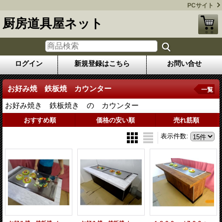
PCサイト
厨房道具屋ネット
ログイン
新規登録はこちら
お問い合せ
お好み焼 鉄板焼 カウンター
一覧
お好み焼き 鉄板焼き の カウンター
おすすめ順
価格の安い順
売れ筋順
表示件数
: