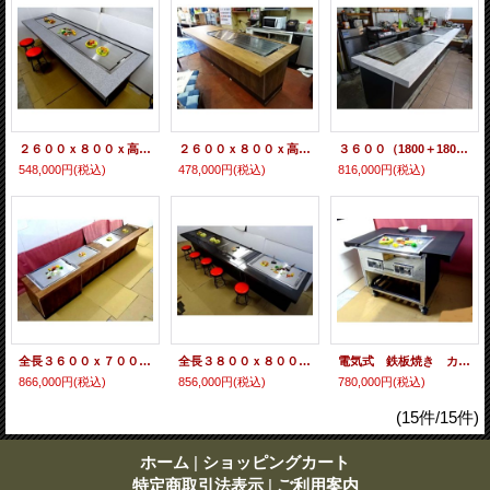
２６００ｘ８００ｘ高７５０ 石目柄/
２６００ｘ８００ｘ高７５０ １枚分食卓兼用型 古木柄/
３６００（1800＋1800）ｘ（７００＋パイプ５０）ｘ高さ７５０ 白石目柄 即納可/
548,000円
(税込)
478,000円
(税込)
816,000円
(税込)
全長３６００ｘ７００ｘ高７５０ 注文生産 別注可/
全長３８００ｘ８００ｘ高７５０ 注文生産 別注可 鉄板焼・お好み焼カウンター/
電気式 鉄板焼き カウンター（注文生産）
866,000円
(税込)
856,000円
(税込)
780,000円
(税込)
(15件/15件)
ホーム
|
ショッピングカート
特定商取引法表示
|
ご利用案内