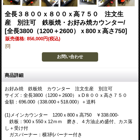
全長３８００ｘ８００ｘ高７５０ 注文生
産 別注可 鉄板焼・お好み焼カウンター/
[全長3800（1200＋2600）ｘ800ｘ高さ750]
販売価格
:
856,000円
(税込)
[0]
商品詳細
お好み焼 鉄板焼 カウンター 注文生産 別注可
サイズ：全長3800（1200＋2600）ｘD８００ｘ高さ７５０
金額：696.000（338.000＋518.000）＋送料
(1)メインカウンター 1200ｘ800ｘ高750 ￥338.000-
鉄板：900ｘ550ｘ12ｍｍ 磨き、４方油止め盛付、カス落
し＋受け付
ガスバーナー：横3列バーナー付き