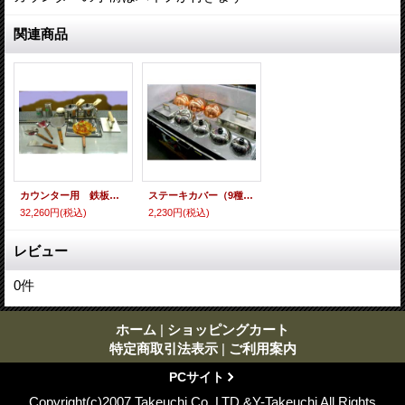
関連商品
カウンター用 鉄板焼き小物セット 即納可
ステーキカバー（9種） 即納可
32,260円
(税込)
2,230円
(税込)
レビュー
0
件
ホーム
|
ショッピングカート
特定商取引法表示
|
ご利用案内
PCサイト
Copyright(c)2007 Takeuchi Co.,LTD.&Y-Takeuchi All Rights