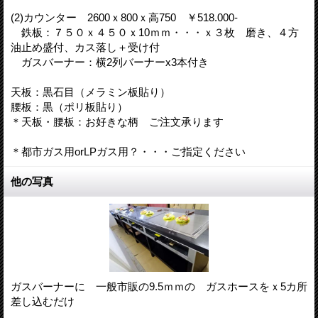
(2)カウンター 2600ｘ800ｘ高750 ￥518.000-
鉄板：７５０ｘ４５０ｘ10ｍｍ・・・ｘ３枚 磨き、４方
油止め盛付、カス落し＋受け付
ガスバーナー：横2列バーナーx3本付き
天板：黒石目（メラミン板貼り）
腰板：黒（ポリ板貼り）
＊天板・腰板：お好きな柄 ご注文承ります
＊都市ガス用orLPガス用？・・・ご指定ください
他の写真
ガスバーナーに 一般市販の9.5ｍｍの ガスホースをｘ5カ所
差し込むだけ