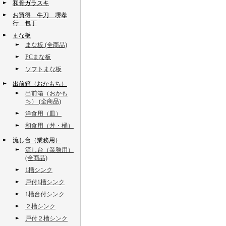
和骨ガラスキ
お買得 牛刀 堺孝
行 包丁
まな板
まな板 (全商品)
PCまな板
ソフトまな板
出前箱（おかもち）
出前箱（おかも
ち） (全商品)
洋食用（皿）
和食用（丼・桶）
流し台（業務用）
流し台（業務用）
(全商品)
1槽シンク
戸付1槽シンク
1槽台付シンク
２槽シンク
戸付２槽シンク