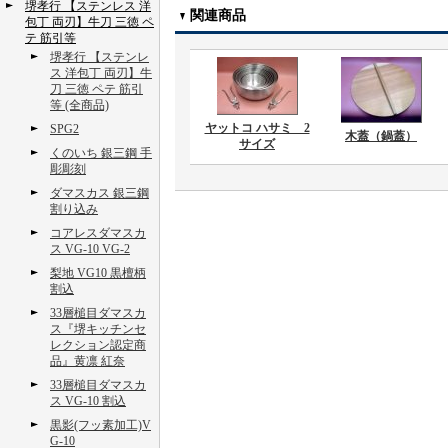
堺孝行 【ステンレス 洋
関連商品
包丁 両刃】牛刀 三徳 ペ
テ 筋引等
堺孝行 【ステンレ
ス 洋包丁 両刃】牛
刀 三徳 ペテ 筋引
等 (全商品)
ヤットコ ハサミ 2
SPG2
木蓋（鍋蓋）
サイズ
くのいち 銀三鋼 手
彫彫刻
ダマスカス 銀三鋼
割り込み
コアレスダマスカ
ス VG-10 VG-2
梨地 VG10 黒檀柄
割込
33層槌目ダマスカ
ス『堺キッチンセ
レクション認定商
品』黄凛 紅奈
33層槌目ダマスカ
ス VG-10 割込
黒影(フッ素加工)V
G-10