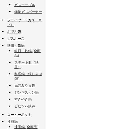
ガステーブル
鋳物ガスバーナー
フライヤー（ガス 卓
上）
おでん鍋
ガスホース
鉄皿・鉄鍋
鉄皿・鉄鍋 (全商
品)
ステーキ皿（鉄
皿）
料理鍋（鉄しゃぶ
鍋）
民芸みやま鍋
ジンギスカン鍋
すきやき鍋
ビビンバ鉄鉢
コーヒーポット
寸胴鍋
寸胴鍋 (全商品)