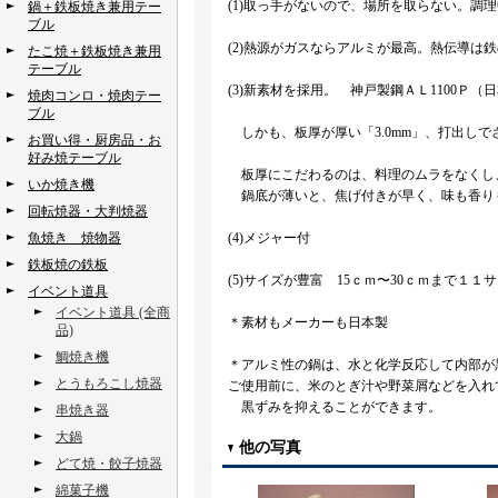
(1)取っ手がないので、場所を取らない。調
鍋＋鉄板焼き兼用テー
ブル
(2)熱源がガスならアルミが最高。熱伝導は
たこ焼＋鉄板焼き兼用
テーブル
(3)新素材を採用。 神戸製鋼ＡＬ1100Ｐ（
焼肉コンロ・焼肉テー
ブル
しかも、板厚が厚い「3.0mm」、打出しで
お買い得・厨房品・お
好み焼テーブル
板厚にこだわるのは、料理のムラをなくし
いか焼き機
鍋底が薄いと、焦げ付きが早く、味も香り
回転焼器・大判焼器
魚焼き 焼物器
(4)メジャー付
鉄板焼の鉄板
(5)サイズが豊富 15ｃｍ〜30ｃｍまで１１
イベント道具
イベント道具 (全商
＊素材もメーカーも日本製
品)
鯛焼き機
＊アルミ性の鍋は、水と化学反応して内部が
とうもろこし焼器
ご使用前に、米のとぎ汁や野菜屑などを入れ
黒ずみを抑えることができます。
串焼き器
大鍋
他の写真
どて焼・餃子焼器
綿菓子機