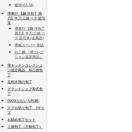
銀河(ZA-18)
堺孝行 【鋼 洋包丁 両
刃】牛刀 三徳 ペテ 筋引
等
堺孝行 【鋼 洋包丁
両刃】牛刀 三徳 ペ
テ 筋引等 (全商品)
青紙スーパー 割込
白二鋼 『堺コレク
ション認定商品』
堺キッチンコレクショ
ン認定商品 和三徳包
丁
左利き用の包丁
グランドシェフ和式包
丁
INOXなないろPC柄
マグロ切り包丁 3サイ
ズ
お勧め包丁セット
三徳包丁（万能包丁）