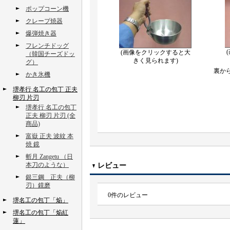
ポップコーン機
クレープ焼器
爆弾焼き器
フレンチドッグ
(画像をクリックすると大
（韓国チーズドッ
きく見られます)
グ）
裏か
かき氷機
堺孝行 名工の包丁 正夫
柳刃 片刃
堺孝行 名工の包丁
正夫 柳刃 片刃 (全
商品)
富嶽 正夫 波紋 本
焼 鏡
斬月 Zangetu （日
本刀のような）
レビュー
銀三鋼 正夫（柳
刃）鏡磨
0
件のレビュー
堺名工の包丁「焔」
堺名工の包丁「焔紅
蓮」