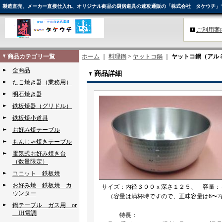
製造直売、メーカー直接仕入れ、オリジナル商品の厨房道具の速攻通販の「株式会社 タケウチ」
ご利用案
商品カテゴリ一覧
ホーム
｜
料理鍋
>
ヤットコ鍋
｜
ヤットコ鍋（アル
全商品
商品詳細
たこ焼き器（業務用）
明石焼き器
鉄板焼器（グリドル）
鉄板焼小道具
お好み焼テーブル
もんじゃ焼きテーブル
電気式お好み焼き台
（数量限定）
ユニット 鉄板焼
お好み焼 鉄板焼 カ
サイズ：内径３００ｘ深さ１２５、 容量：
ウンター
（容量は満杯時ですので、正味容量は6〜7
鍋テーブル ガス用 or
IH電調
特長：