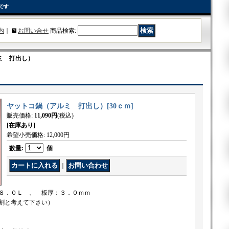
です
内
｜
お問い合せ
商品検索
:
ミ 打出し）
ヤットコ鍋（アルミ 打出し）
[
30ｃｍ
]
販売価格
:
11,090円
(税込)
[在庫あり]
希望小売価格
:
12,000円
数量
:
個
｜
８．０Ｌ 、 板厚：３．０ｍｍ
割と考えて下さい）