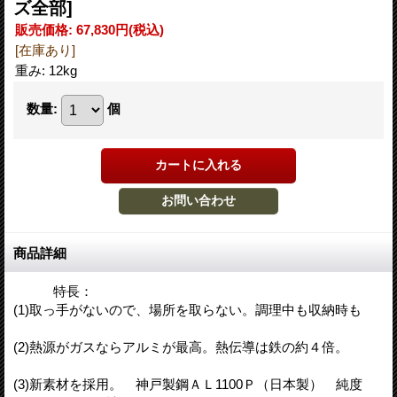
ズ全部]
販売価格
:
67,830円
(税込)
[在庫あり]
重み
:
12kg
数量
:
個
商品詳細
特長：
(1)取っ手がないので、場所を取らない。調理中も収納時も
(2)熱源がガスならアルミが最高。熱伝導は鉄の約４倍。
(3)新素材を採用。 神戸製鋼ＡＬ1100Ｐ（日本製） 純度