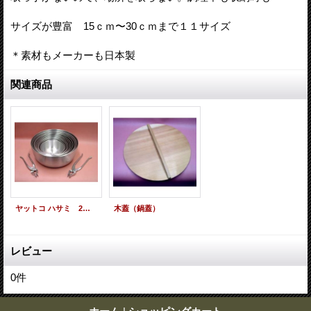
サイズが豊富 15ｃｍ〜30ｃｍまで１１サイズ
＊素材もメーカーも日本製
関連商品
ヤットコ ハサミ 2サイズ
木蓋（鍋蓋）
レビュー
0
件