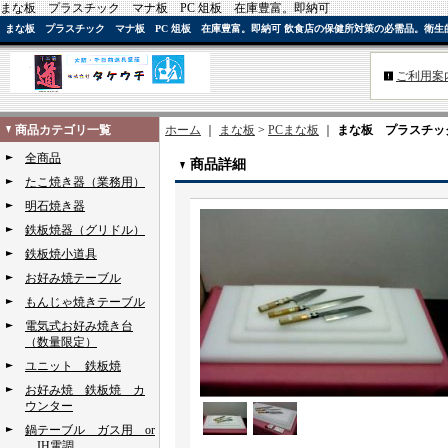
まな板 プラスチック マナ板 PC 俎板 在庫豊富。即納可
まな板 プラスチック マナ板 PC 俎板 在庫豊富。即納可 飲食店の保健所対策の必需品。衛
ご利用案
商品カテゴリ一覧
ホーム
｜
まな板
>
PCまな板
｜
まな板 プラスチック
全商品
商品詳細
たこ焼き器（業務用）
明石焼き器
鉄板焼器（グリドル）
鉄板焼小道具
お好み焼テーブル
もんじゃ焼きテーブル
電気式お好み焼き台
（数量限定）
ユニット 鉄板焼
お好み焼 鉄板焼 カ
ウンター
鍋テーブル ガス用 or
IH電調