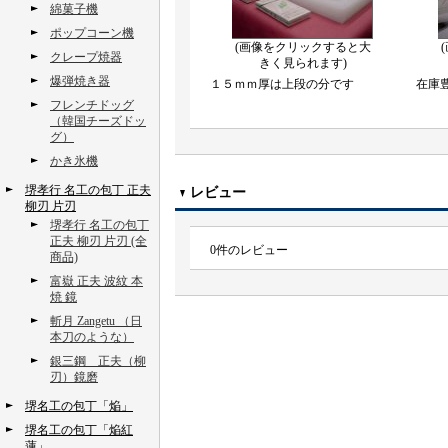
綿菓子機
ポップコーン機
(画像をクリックすると大
クレープ焼器
きく見られます)
爆弾焼き器
１５ｍｍ厚は上段の分です
在庫
フレンチドッグ
（韓国チーズドッ
グ）
かき氷機
堺孝行 名工の包丁 正夫
レビュー
柳刃 片刃
堺孝行 名工の包丁
正夫 柳刃 片刃 (全
0
件のレビュー
商品)
富嶽 正夫 波紋 本
焼 鏡
斬月 Zangetu （日
本刀のような）
銀三鋼 正夫（柳
刃）鏡磨
堺名工の包丁「焔」
堺名工の包丁「焔紅
蓮」