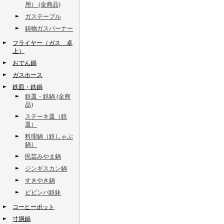
用） (全商品)
ガステーブル
鋳物ガスバーナー
フライヤー（ガス 卓
上）
おでん鍋
ガスホース
鉄皿・鉄鍋
鉄皿・鉄鍋 (全商
品)
ステーキ皿（鉄
皿）
料理鍋（鉄しゃぶ
鍋）
民芸みやま鍋
ジンギスカン鍋
すきやき鍋
ビビンバ鉄鉢
コーヒーポット
寸胴鍋