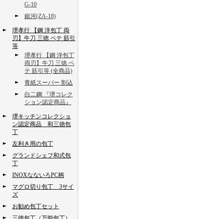
G-10
銀河(ZA-18)
堺孝行 【鋼 洋包丁 両
刃】牛刀 三徳 ペテ 筋引
等
堺孝行 【鋼 洋包丁
両刃】牛刀 三徳 ペ
テ 筋引等 (全商品)
青紙スーパー 割込
白二鋼 『堺コレク
ション認定商品』
堺キッチンコレクショ
ン認定商品 和三徳包
丁
左利き用の包丁
グランドシェフ和式包
丁
INOXなないろPC柄
マグロ切り包丁 3サイ
ズ
お勧め包丁セット
三徳包丁（万能包丁）