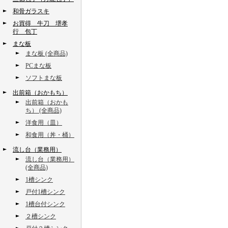
和骨ガラスキ
お買得 牛刀 堺孝
行 包丁
まな板
まな板 (全商品)
PCまな板
ソフトまな板
出前箱（おかもち）
出前箱（おかも
ち） (全商品)
洋食用（皿）
和食用（丼・桶）
流し台（業務用）
流し台（業務用）
(全商品)
1槽シンク
戸付1槽シンク
1槽台付シンク
２槽シンク