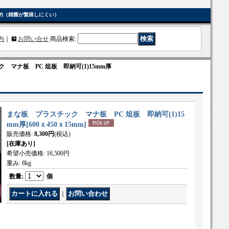
生的（雑菌が繁殖しにくい）
内
｜
お問い合せ
商品検索
:
 マナ板 PC 俎板 即納可(1)15mm厚
まな板 プラスチック マナ板 PC 俎板 即納可(1)15
mm厚
[
600ｘ450ｘ15mm
]
販売価格
:
8,300円
(税込)
[在庫あり]
希望小売価格
:
16,500円
重み
:
8kg
数量
:
個
｜