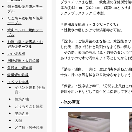
プラスチックまな板。 飲食店の保健所対策
鍋＋鉄板焼き兼用テー
厚み(1)15ｍｍ、(2)20ｍｍ、(3)30mmとあり
ブル
テクノプラスチック 日本製。
たこ焼＋鉄板焼き兼用
テーブル
＊使用温度範囲（－３０℃〜７０℃）
焼肉コンロ・焼肉テー
＊沸騰水の廻しかけで熱湯消毒が可能。
ブル
「洗浄」：ご使用後のまな板は、水洗後タワ
お買い得・厨房品・お
好み焼テーブル
した後、流水で汚れと洗剤分をよく洗い流し
その際、表面の汚れ（魚・肉等のタンパク
いか焼き機
ありますので水で汚れをよく落としてからお
回転焼器・大判焼器
魚焼き 焼物器
「消毒・漂白」：月に一度は消毒を兼ねた漂
鉄板焼の鉄板
十分に行い水気を拭き取り乾燥させましょう
イベント道具
「保管」：洗浄後は80℃、5分間以上又は
イベント道具 (全商
管庫を用いるなどして衛生的に保管して下さ
品)
鯛焼き機
他の写真
とうもろこし焼器
串焼き器
大鍋
どて焼・餃子焼器