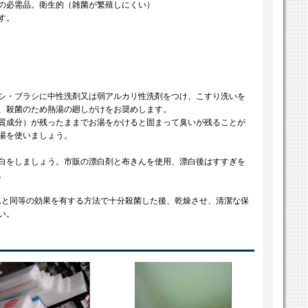
の必需品。衛生的（雑菌が繁殖しにくい）
ます。
シ・ブラシに中性洗剤又は弱アルカリ性洗剤をつけ、こすり洗いを
、殺菌のため熱湯の廻しがけをお奨めします。
質成分）が残ったままでお湯をかけると固まって臭いが残ることが
湯を使いましょう。
白をしましょう。市販の漂白剤と布きんを使用、漂白後はすすぎを
。
これと同等の効果を有する方法で十分殺菌した後、乾燥させ、清潔な保
い。