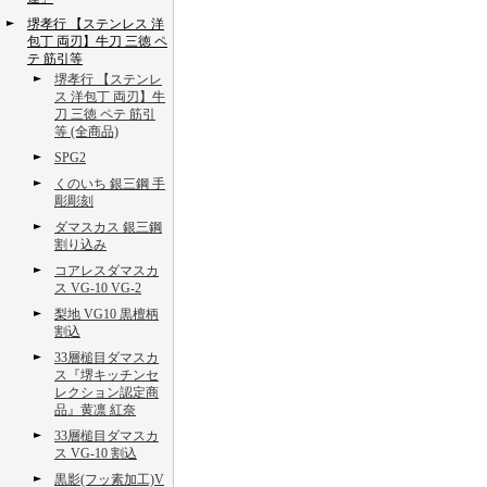
堺孝行 【ステンレス 洋
包丁 両刃】牛刀 三徳 ペ
テ 筋引等
堺孝行 【ステンレ
ス 洋包丁 両刃】牛
刀 三徳 ペテ 筋引
等 (全商品)
SPG2
くのいち 銀三鋼 手
彫彫刻
ダマスカス 銀三鋼
割り込み
コアレスダマスカ
ス VG-10 VG-2
梨地 VG10 黒檀柄
割込
33層槌目ダマスカ
ス『堺キッチンセ
レクション認定商
品』黄凛 紅奈
33層槌目ダマスカ
ス VG-10 割込
黒影(フッ素加工)V