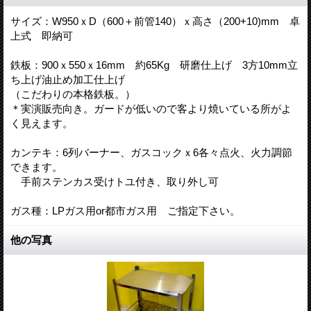
サイズ：W950ｘD（600＋前管140）ｘ高さ（200+10)mm 卓
上式 即納可
鉄板：900ｘ550ｘ16mm 約65Kg 研磨仕上げ 3方10mm立
ち上げ油止め加工仕上げ
（こだわりの本格鉄板。）
＊実演販売向き。ガードが低いので客より焼いている所がよ
く見えます。
カンテキ：6列バーナー、ガスコックｘ6各々点火、火力調節
できます。
手前ステンカス受けトユ付き、取り外し可
ガス種：LPガス用or都市ガス用 ご指定下さい。
他の写真