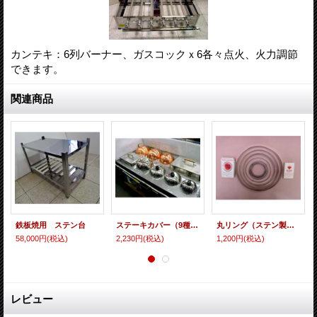
カンテキ：6列バーナー、ガスコックｘ6各々点火、火力調節
できます。
関連商品
鉄板焼用 ステン台
ステーキカバー（9種） 即納可
丸リング（ステン製）8サイズ
58,000円
(税込)
2,230円
(税込)
1,200円
(税込)
レビュー