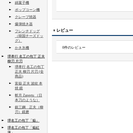
綿菓子機
ポップコーン機
クレープ焼器
爆弾焼き器
レビュー
フレンチドッグ
（韓国チーズドッ
グ）
0
件のレビュー
かき氷機
堺孝行 名工の包丁 正夫
柳刃 片刃
堺孝行 名工の包丁
正夫 柳刃 片刃 (全
商品)
富嶽 正夫 波紋 本
焼 鏡
斬月 Zangetu （日
本刀のような）
銀三鋼 正夫（柳
刃）鏡磨
堺名工の包丁「焔」
堺名工の包丁「焔紅
蓮」