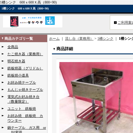
1槽シンク 600ｘ600Ｘ高（800+90)
1槽シンク 600ｘ600Ｘ高（800+90)
ご利用案
商品カテゴリ一覧
ホーム
｜
流し台（業務用）
>
1槽シンク
｜
1槽シン
全商品
商品詳細
たこ焼き器（業務用）
明石焼き器
鉄板焼器（グリドル）
鉄板焼小道具
お好み焼テーブル
もんじゃ焼きテーブル
電気式お好み焼き台
（数量限定）
ユニット 鉄板焼
お好み焼 鉄板焼 カ
ウンター
鍋テーブル ガス用 or
IH電調