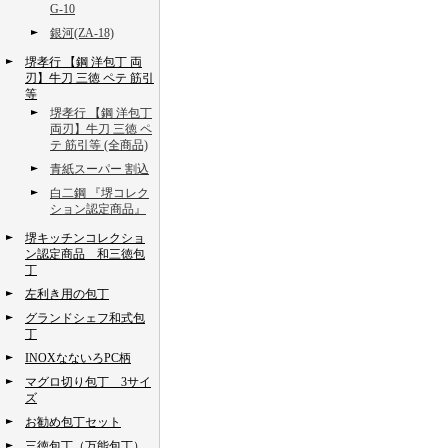
G-10
銀河(ZA-18)
堺孝行 【鋼 洋包丁 両
刃】牛刀 三徳 ペテ 筋引
等
堺孝行 【鋼 洋包丁
両刃】牛刀 三徳 ペ
テ 筋引等 (全商品)
青紙スーパー 割込
白二鋼 『堺コレク
ション認定商品』
堺キッチンコレクショ
ン認定商品 和三徳包
丁
左利き用の包丁
グランドシェフ和式包
丁
INOXなないろPC柄
マグロ切り包丁 3サイ
ズ
お勧め包丁セット
三徳包丁（万能包丁）