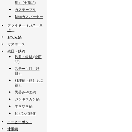
用） (全商品)
ガステーブル
鋳物ガスバーナー
フライヤー（ガス 卓
上）
おでん鍋
ガスホース
鉄皿・鉄鍋
鉄皿・鉄鍋 (全商
品)
ステーキ皿（鉄
皿）
料理鍋（鉄しゃぶ
鍋）
民芸みやま鍋
ジンギスカン鍋
すきやき鍋
ビビンバ鉄鉢
コーヒーポット
寸胴鍋