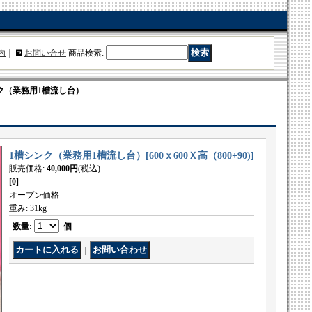
内
｜
お問い合せ
商品検索
:
ク（業務用1槽流し台）
1槽シンク（業務用1槽流し台）
[
600ｘ600Ｘ高（800+90)
]
販売価格
:
40,000円
(税込)
[0]
オープン価格
重み
:
31kg
数量
:
個
｜