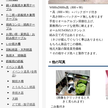
鍋＋鉄板焼き兼用テー
W600xD600x高（800＋90）
ブル
＊高（800＋90）＝バックガード付き
たこ焼＋鉄板焼き兼用
＊高さ800＝バックガード無しも有ります
テーブル
手造りオールアルゴン溶接仕上げ。
焼肉コンロ・焼肉テー
業務用のハードな使用に耐えます。
ブル
オールSUS430のステンレス
お買い得・厨房品・お
組み立て式ではありません。
好み焼テーブル
（ネジが緩んでぐらつく事はありません）
いか焼き機
もちろん新品でこの価格。
地元大阪の製造直売価格
回転焼器・大判焼器
＊その他サイズ色々と製作できます。
魚焼き 焼物器
鉄板焼の鉄板
他の写真
イベント道具
イベント道具 (全商
品)
鯛焼き機
とうもろこし焼器
串焼き器
(画像をクリックすると大
大鍋
きく見られます)
どて焼・餃子焼器
ごみ集付き