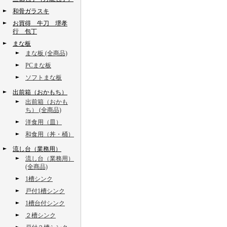
和骨ガラスキ
お買得 牛刀 堺孝
行 包丁
まな板
まな板 (全商品)
PCまな板
ソフトまな板
出前箱（おかもち）
出前箱（おかも
ち） (全商品)
洋食用（皿）
和食用（丼・桶）
流し台（業務用）
流し台（業務用）
(全商品)
1槽シンク
戸付1槽シンク
1槽台付シンク
２槽シンク