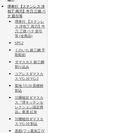
堺孝行 【ステンレス 洋
包丁 両刃】牛刀 三徳 ペ
テ 筋引等
堺孝行 【ステンレ
ス 洋包丁 両刃】牛
刀 三徳 ペテ 筋引
等 (全商品)
SPG2
くのいち 銀三鋼 手
彫彫刻
ダマスカス 銀三鋼
割り込み
コアレスダマスカ
ス VG-10 VG-2
梨地 VG10 黒檀柄
割込
33層槌目ダマスカ
ス『堺キッチンセ
レクション認定商
品』黄凛 紅奈
33層槌目ダマスカ
ス VG-10 割込
黒影(フッ素加工)V