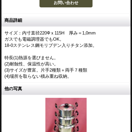
商品詳細
サイズ：内寸直径220Фｘ115H 厚み＝1,0mm
ガスでも電磁調理器でもOK。
18-0ステンレス鋼モリブデン入りチタン添加。
特長(1)熱源を選びません。
(2)耐蝕性、保温性が高い。
(3)サイズが豊富。片手2種類＋両手７種類
(4)場所を取らない積み重ね収納。
他の写真