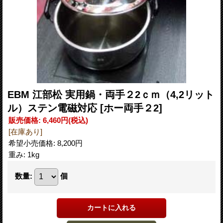
EBM 江部松 実用鍋・両手２2ｃｍ（4,2リット
ル）ステン電磁対応
[ホー両手２2]
販売価格
:
6,460円
(税込)
[在庫あり]
希望小売価格
:
8,200円
重み
:
1kg
数量
:
個