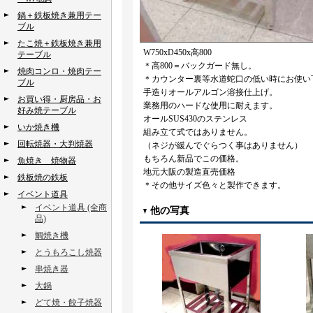
鍋＋鉄板焼き兼用テー
ブル
たこ焼＋鉄板焼き兼用
W750xD450x高800
テーブル
＊高800＝バックガード無し。
焼肉コンロ・焼肉テー
＊カウンター裏等水道蛇口の低い時にお使い
ブル
手造りオールアルゴン溶接仕上げ。
お買い得・厨房品・お
業務用のハードな使用に耐えます。
好み焼テーブル
オールSUS430のステンレス
いか焼き機
組み立て式ではありません。
回転焼器・大判焼器
（ネジが緩んでぐらつく事はありません）
もちろん新品でこの価格。
魚焼き 焼物器
地元大阪の製造直売価格
鉄板焼の鉄板
＊その他サイズ色々と製作できます。
イベント道具
イベント道具 (全商
他の写真
品)
鯛焼き機
とうもろこし焼器
串焼き器
大鍋
どて焼・餃子焼器