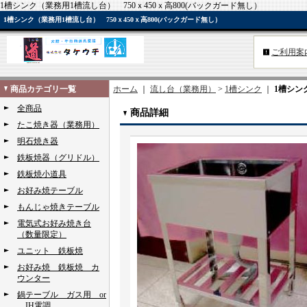
1槽シンク（業務用1槽流し台） 750ｘ450ｘ高800(バックガード無し）
1槽シンク（業務用1槽流し台） 750ｘ450ｘ高800(バックガード無し）
ご利用案
商品カテゴリ一覧
ホーム
｜
流し台（業務用）
>
1槽シンク
｜
1槽シン
全商品
商品詳細
たこ焼き器（業務用）
明石焼き器
鉄板焼器（グリドル）
鉄板焼小道具
お好み焼テーブル
もんじゃ焼きテーブル
電気式お好み焼き台
（数量限定）
ユニット 鉄板焼
お好み焼 鉄板焼 カ
ウンター
鍋テーブル ガス用 or
IH電調