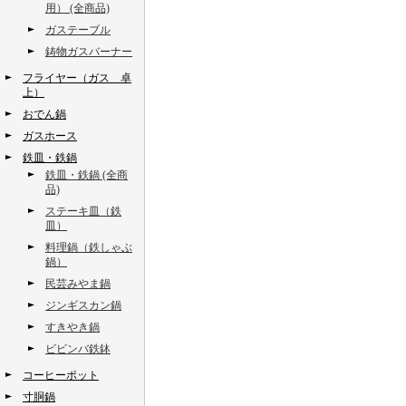
用） (全商品)
ガステーブル
鋳物ガスバーナー
フライヤー（ガス 卓
上）
おでん鍋
ガスホース
鉄皿・鉄鍋
鉄皿・鉄鍋 (全商
品)
ステーキ皿（鉄
皿）
料理鍋（鉄しゃぶ
鍋）
民芸みやま鍋
ジンギスカン鍋
すきやき鍋
ビビンバ鉄鉢
コーヒーポット
寸胴鍋