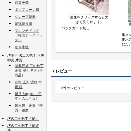
綿菓子機
ポップコーン機
クレープ焼器
(画像をクリックすると大
きく見られます)
爆弾焼き器
バックガード無し
フレンチドッグ
排水
（韓国チーズドッ
排水
グ）
むだ
かき氷機
堺孝行 名工の包丁 正夫
柳刃 片刃
堺孝行 名工の包丁
正夫 柳刃 片刃 (全
レビュー
商品)
富嶽 正夫 波紋 本
焼 鏡
0
件のレビュー
斬月 Zangetu （日
本刀のような）
銀三鋼 正夫（柳
刃）鏡磨
堺名工の包丁「焔」
堺名工の包丁「焔紅
蓮」