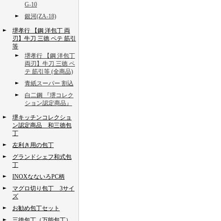
G-10
銀河(ZA-18)
堺孝行 【鋼 洋包丁 両
刃】牛刀 三徳 ペテ 筋引
等
堺孝行 【鋼 洋包丁
両刃】牛刀 三徳 ペ
テ 筋引等 (全商品)
青紙スーパー 割込
白二鋼 『堺コレク
ション認定商品』
堺キッチンコレクショ
ン認定商品 和三徳包
丁
左利き用の包丁
グランドシェフ和式包
丁
INOXなないろPC柄
マグロ切り包丁 3サイ
ズ
お勧め包丁セット
三徳包丁（万能包丁）