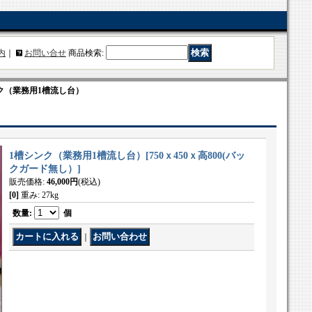
内
｜
お問い合せ
商品検索
:
ク（業務用1槽流し台）
1槽シンク（業務用1槽流し台）
[
750ｘ450ｘ高800(バッ
クガード無し）
]
販売価格
:
46,000円
(税込)
[0]
重み
:
27kg
数量
:
個
｜