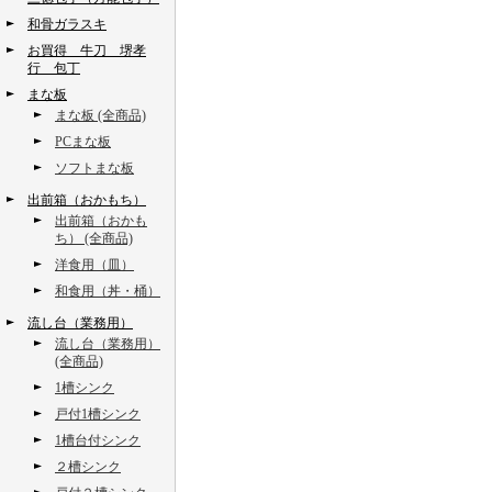
和骨ガラスキ
お買得 牛刀 堺孝
行 包丁
まな板
まな板 (全商品)
PCまな板
ソフトまな板
出前箱（おかもち）
出前箱（おかも
ち） (全商品)
洋食用（皿）
和食用（丼・桶）
流し台（業務用）
流し台（業務用）
(全商品)
1槽シンク
戸付1槽シンク
1槽台付シンク
２槽シンク