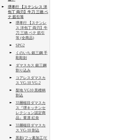
堺孝行 【ステンレス 洋
包丁 両刃】牛刀 三徳 ペ
テ 筋引等
堺孝行 【ステンレ
ス 洋包丁 両刃】牛
刀 三徳 ペテ 筋引
等 (全商品)
SPG2
くのいち 銀三鋼 手
彫彫刻
ダマスカス 銀三鋼
割り込み
コアレスダマスカ
ス VG-10 VG-2
梨地 VG10 黒檀柄
割込
33層槌目ダマスカ
ス『堺キッチンセ
レクション認定商
品』黄凛 紅奈
33層槌目ダマスカ
ス VG-10 割込
黒影(フッ素加工)V