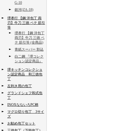
G-10
銀河(ZA-18)
堺孝行 【鋼 洋包丁 両
刃】牛刀 三徳 ペテ 筋引
等
堺孝行 【鋼 洋包丁
両刃】牛刀 三徳 ペ
テ 筋引等 (全商品)
青紙スーパー 割込
白二鋼 『堺コレク
ション認定商品』
堺キッチンコレクショ
ン認定商品 和三徳包
丁
左利き用の包丁
グランドシェフ和式包
丁
INOXなないろPC柄
マグロ切り包丁 3サイ
ズ
お勧め包丁セット
三徳包丁（万能包丁）