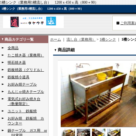
1槽シンク（業務用1槽流し台） 1200ｘ450ｘ高（800＋90）
1槽シンク（業務用1槽流し台） 1200ｘ450ｘ高（800＋90）
ご利用案
商品カテゴリ一覧
ホーム
｜
流し台（業務用）
>
1槽シンク
｜
1槽シン
全商品
商品詳細
たこ焼き器（業務用）
明石焼き器
鉄板焼器（グリドル）
鉄板焼小道具
お好み焼テーブル
もんじゃ焼きテーブル
電気式お好み焼き台
（数量限定）
ユニット 鉄板焼
お好み焼 鉄板焼 カ
ウンター
鍋テーブル ガス用 or
IH電調