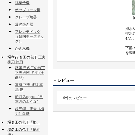
綿菓子機
ポップコーン機
クレープ焼器
爆弾焼き器
排水
フレンチドッグ
排水
（韓国チーズドッ
むだ
グ）
下部
かき氷機
を調
堺孝行 名工の包丁 正夫
柳刃 片刃
堺孝行 名工の包丁
正夫 柳刃 片刃 (全
商品)
レビュー
富嶽 正夫 波紋 本
焼 鏡
斬月 Zangetu （日
0
件のレビュー
本刀のような）
銀三鋼 正夫（柳
刃）鏡磨
堺名工の包丁「焔」
堺名工の包丁「焔紅
蓮」