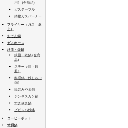
用） (全商品)
ガステーブル
鋳物ガスバーナー
フライヤー（ガス 卓
上）
おでん鍋
ガスホース
鉄皿・鉄鍋
鉄皿・鉄鍋 (全商
品)
ステーキ皿（鉄
皿）
料理鍋（鉄しゃぶ
鍋）
民芸みやま鍋
ジンギスカン鍋
すきやき鍋
ビビンバ鉄鉢
コーヒーポット
寸胴鍋