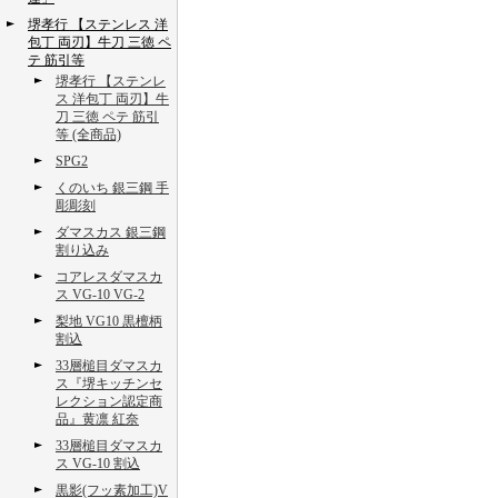
堺孝行 【ステンレス 洋
包丁 両刃】牛刀 三徳 ペ
テ 筋引等
堺孝行 【ステンレ
ス 洋包丁 両刃】牛
刀 三徳 ペテ 筋引
等 (全商品)
SPG2
くのいち 銀三鋼 手
彫彫刻
ダマスカス 銀三鋼
割り込み
コアレスダマスカ
ス VG-10 VG-2
梨地 VG10 黒檀柄
割込
33層槌目ダマスカ
ス『堺キッチンセ
レクション認定商
品』黄凛 紅奈
33層槌目ダマスカ
ス VG-10 割込
黒影(フッ素加工)V