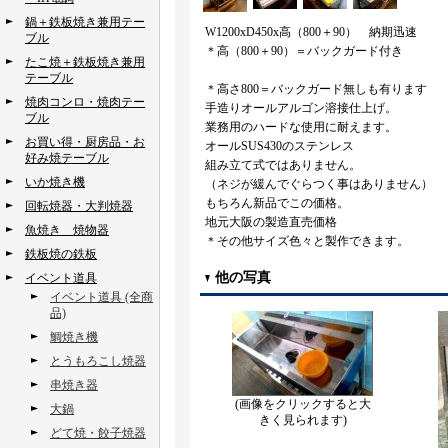
鍋＋鉄板焼き兼用テー
W1200xD450x高（800＋90） 納期迅速
ブル
＊高（800＋90）＝バックガード付き
たこ焼＋鉄板焼き兼用
テーブル
＊高さ800＝バックガード無しも有ります
焼肉コンロ・焼肉テー
手造りオールアルゴン溶接仕上げ。
ブル
業務用のハードな使用に耐えます。
お買い得・厨房品・お
オールSUS430のステンレス
好み焼テーブル
組み立て式ではありません。
いか焼き機
（ネジが緩んでぐらつく事はありません）
もちろん新品でこの価格。
回転焼器・大判焼器
地元大阪の製造直売価格
魚焼き 焼物器
＊その他サイズ色々と製作できます。
鉄板焼の鉄板
他の写真
イベント道具
イベント道具 (全商
品)
鯛焼き機
とうもろこし焼器
串焼き器
(画像をクリックすると大
大鍋
きく見られます)
どて焼・餃子焼器