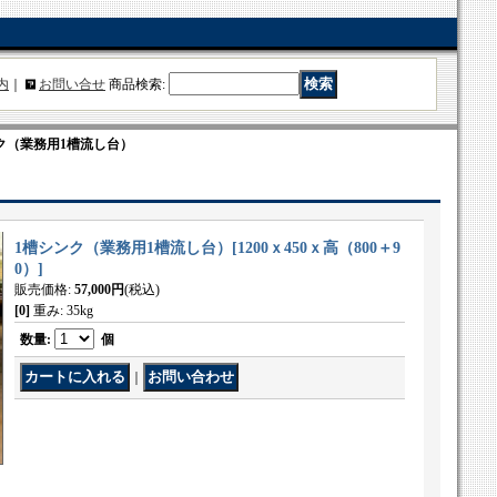
内
｜
お問い合せ
商品検索
:
ク（業務用1槽流し台）
1槽シンク（業務用1槽流し台）
[
1200ｘ450ｘ高（800＋9
0）
]
販売価格
:
57,000円
(税込)
[0]
重み
:
35kg
数量
:
個
｜