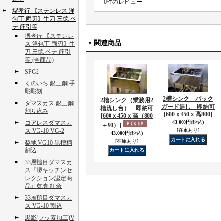
0
件のレビュー
堺孝行 【ステンレス 洋
包丁 両刃】牛刀 三徳 ペ
テ 筋引等
堺孝行 【ステンレ
関連商品
ス 洋包丁 両刃】牛
刀 三徳 ペテ 筋引
等 (全商品)
SPG2
くのいち 銀三鋼 手
彫彫刻
2槽シンク バック
2槽シンク（業務用2
ダマスカス 銀三鋼
ガード無し 即納可
槽流し台） 即納可
割り込み
[600ｘ450ｘ高800]
[600ｘ450ｘ高（800
コアレスダマスカ
43,000円
(税込)
＋90）]
ス VG-10 VG-2
[在庫あり]
43,000円
(税込)
[在庫あり]
梨地 VG10 黒檀柄
割込
33層槌目ダマスカ
ス『堺キッチンセ
レクション認定商
品』黄凛 紅奈
33層槌目ダマスカ
ス VG-10 割込
黒影(フッ素加工)V