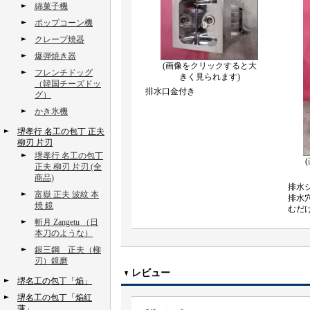
綿菓子機
ポップコーン機
クレープ焼器
爆弾焼き器
(画像をクリックすると大
フレンチドッグ
きく見られます)
（韓国チーズドッ
排水口金付き
グ）
かき氷機
堺孝行 名工の包丁 正夫
柳刃 片刃
堺孝行 名工の包丁
正夫 柳刃 片刃 (全
商品)
排水
富嶽 正夫 波紋 本
排水
焼 鏡
むだ
斬月 Zangetu （日
本刀のような）
銀三鋼 正夫（柳
刃）鏡磨
レビュー
堺名工の包丁「焔」
堺名工の包丁「焔紅
蓮」