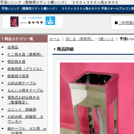
手洗いシンク（業務用ステン１槽シンク） ３００ｘ３００ｘ高さ８００
手洗いシンク（業務用ステン１槽シンク） ３００ｘ３００ｘ高さ８００ 手造りオールアルゴン溶
ご利用案
商品カテゴリ一覧
ホーム
｜
流し台（業務用）
>
1槽シンク
｜
手洗いシ
全商品
商品詳細
たこ焼き器（業務用）
明石焼き器
鉄板焼器（グリドル）
鉄板焼小道具
お好み焼テーブル
もんじゃ焼きテーブル
電気式お好み焼き台
（数量限定）
ユニット 鉄板焼
お好み焼 鉄板焼 カ
ウンター
鍋テーブル ガス用 or
IH電調