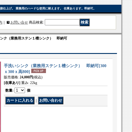
接仕上げ。 業務用のハードな使用に耐えます。 在庫あります。即納可。
内
｜
お問い合せ
商品検索
:
ンク（業務用ステン１槽シンク） 即納可
手洗いシンク（業務用ステン１槽シンク） 即納可
[
300
ｘ300ｘ高800
]
販売価格
:
24,000円
(税込)
[在庫あり]
重み
:
22kg
数量
:
個
｜