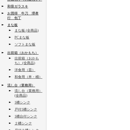
和骨ガラスキ
お買得 牛刀 堺孝
行 包丁
まな板
まな板 (全商品)
PCまな板
ソフトまな板
出前箱（おかもち）
出前箱（おかも
ち） (全商品)
洋食用（皿）
和食用（丼・桶）
流し台（業務用）
流し台（業務用）
(全商品)
1槽シンク
戸付1槽シンク
1槽台付シンク
２槽シンク