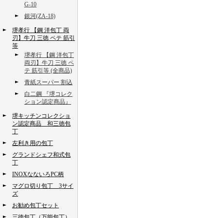
G-10
銀河(ZA-18)
堺孝行 【鋼 洋包丁 両
刃】牛刀 三徳 ペテ 筋引
等
堺孝行 【鋼 洋包丁
両刃】牛刀 三徳 ペ
テ 筋引等 (全商品)
青紙スーパー 割込
白二鋼 『堺コレク
ション認定商品』
堺キッチンコレクショ
ン認定商品 和三徳包
丁
左利き用の包丁
グランドシェフ和式包
丁
INOXなないろPC柄
マグロ切り包丁 3サイ
ズ
お勧め包丁セット
三徳包丁（万能包丁）