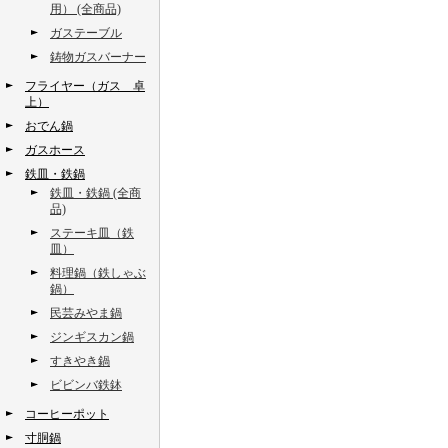
用） (全商品)
ガステーブル
鋳物ガスバーナー
フライヤー（ガス 卓
上）
おでん鍋
ガスホース
鉄皿・鉄鍋
鉄皿・鉄鍋 (全商
品)
ステーキ皿（鉄
皿）
料理鍋（鉄しゃぶ
鍋）
民芸みやま鍋
ジンギスカン鍋
すきやき鍋
ビビンバ鉄鉢
コーヒーポット
寸胴鍋