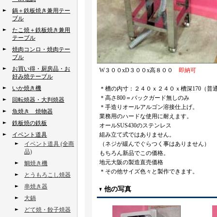
鍋＋鉄板焼き兼用テー
ブル
たこ焼＋鉄板焼き兼用
テーブル
焼肉コンロ・焼肉テー
ブル
お買い得・厨房品・お
W３００xD３００x高８００
即納可
好み焼テーブル
いか焼き機
＊槽の内寸：２４０ｘ２４０ｘ槽深170（普
＊高さ800＝バックガード無しのみ
回転焼器・大判焼器
＊手造りオールアルゴン溶接仕上げ。
魚焼き 焼物器
業務用のハードな使用に耐えます。
鉄板焼の鉄板
オールSUS430のステンレス
イベント道具
組み立て式ではありません。
イベント道具 (全商
（ネジが緩んでぐらつく事はありません）
品)
もちろん新品でこの価格。
地元大阪の製造直売価格
鯛焼き機
＊その他サイズ色々と製作できます。
とうもろこし焼器
串焼き器
他の写真
大鍋
どて焼・餃子焼器