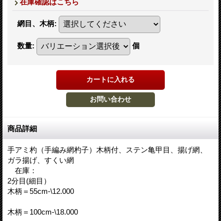
在庫確認はこちら
網目、木柄
:
数量
:
個
商品詳細
手アミ杓（手編み網杓子）木柄付、ステン亀甲目、揚げ網、
ガラ揚げ、すくい網
在庫：
2分目(細目）
木柄＝55cm-\12.000
木柄＝100cm-\18.000