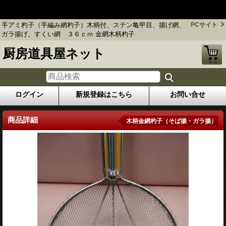
手アミ杓子（手編み網杓子）木柄付、ステン亀甲目、揚げ網、ガ
ラ揚げ、すくい網 ３６ｃｍ 金網木柄杓子
手アミ杓子（手編み網杓子）木柄付、ステン亀甲目、揚げ網、
PCサイト
ガラ揚げ、すくい網 ３６ｃｍ 金網木柄杓子
厨房道具屋ネット
ログイン
新規登録はこちら
お問い合せ
商品詳細
木柄金網杓子（そば揚・ガラ揚）