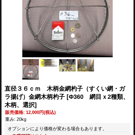
直径３６ｃｍ 木柄金網杓子（すくい網・ガ
ラ揚げ）金網木柄杓子
[Φ360 網目ｘ2種類、
木柄、選択]
販売価格
:
12,000円
(税込)
重み
:
20kg
オプションにより価格が変わる場合もあります。